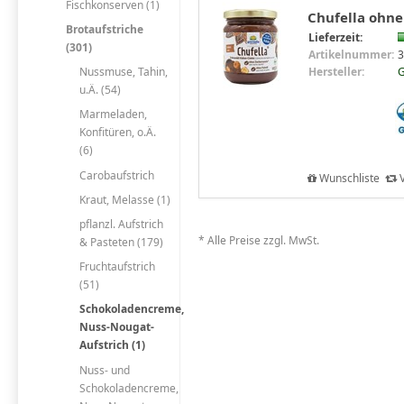
Fischkonserven (1)
Chufella ohne
Brotaufstriche
Lieferzeit:
(301)
Artikelnummer:
3
Hersteller:
G
Nussmuse, Tahin,
u.Ä. (54)
Marmeladen,
Konfitüren, o.Ä.
(6)
Carobaufstrich
Wunschliste
V
Kraut, Melasse (1)
pflanzl. Aufstrich
* Alle Preise zzgl. MwSt.
& Pasteten (179)
Fruchtaufstrich
(51)
Schokoladencreme,
Nuss-Nougat-
Aufstrich (1)
Nuss- und
Schokoladencreme,