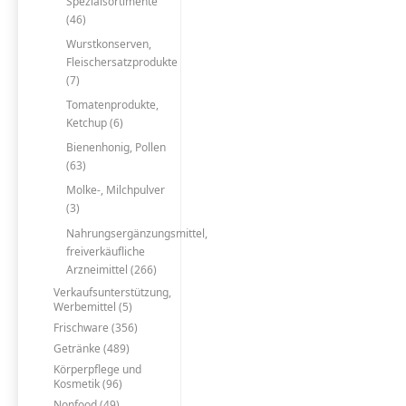
Spezialsortimente
(46)
Wurstkonserven,
Fleischersatzprodukte
(7)
Tomatenprodukte,
Ketchup (6)
Bienenhonig, Pollen
(63)
Molke-, Milchpulver
(3)
Nahrungsergänzungsmittel,
freiverkäufliche
Arzneimittel (266)
Verkaufsunterstützung,
Werbemittel (5)
Frischware (356)
Getränke (489)
Körperpflege und
Kosmetik (96)
Nonfood (49)