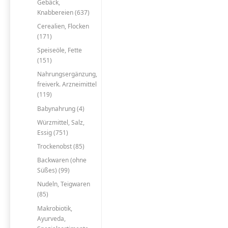
Gebäck,
Knabbereien (637)
Cerealien, Flocken
(171)
Speiseöle, Fette
(151)
Nahrungsergänzung,
freiverk. Arzneimittel
(119)
Babynahrung (4)
Würzmittel, Salz,
Essig (751)
Trockenobst (85)
Backwaren (ohne
Süßes) (99)
Nudeln, Teigwaren
(85)
Makrobiotik,
Ayurveda,