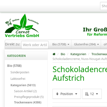
Direkt zu:
Bio (5708)
Glutenfrei (394)
o
/
Bio
/
Kategorien
/
Trockenwa
KATEGORIEN
Schokoladencreme, Nuss-Nougat-Aufs
Bio (5708)
Schokoladencr
Sonderposten
Aufstrich
Laktosefrei
Kategorien (5613)
Saison-Artikel (2)
Position
12
Preispflegeprodukt (5)
Trockenware (4386)