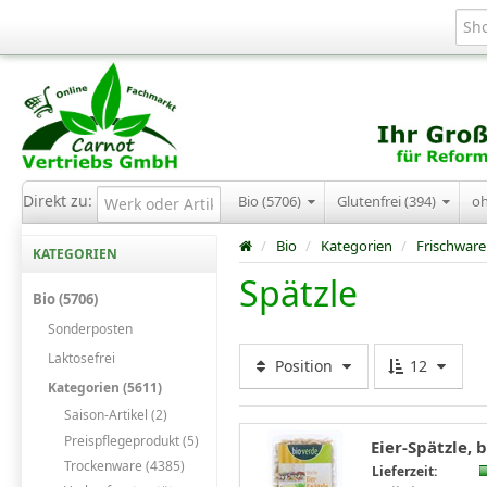
Direkt zu:
Bio (5706)
Glutenfrei (394)
o
/
Bio
/
Kategorien
/
Frischware
KATEGORIEN
Spätzle
Bio (5706)
Sonderposten
Laktosefrei
Position
12
Kategorien (5611)
Saison-Artikel (2)
Preispflegeprodukt (5)
Eier-Spätzle, 
Trockenware (4385)
Lieferzeit: