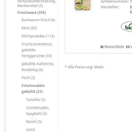
Verkaufsunterstützung,
Artikelnummer:
1
Werbemittel (5)
Hersteller:
I
G
Frischware (355)
Backwaren frisch (6)
Käse (92)
Milchprodukte (114)
Frischconvenience,
Wunschliste
V
gekühlte
Fertiggerichte (33)
gekühlte Aufstriche,
* Alle Preise zzgl. MwSt.
Brotbelag (6)
Fisch (2)
Frischnudeln
gekühlt (21)
Tortellini (5)
Schnittnudeln,
Spaghetti (3)
Ravioli (5)
sonst.