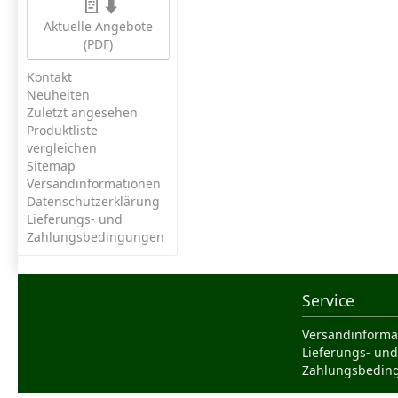
📄⬇️
Aktuelle Angebote
(PDF)
Kontakt
Neuheiten
Zuletzt angesehen
Produktliste
vergleichen
Sitemap
Versandinformationen
Datenschutzerklärung
Lieferungs- und
Zahlungsbedingungen
Service
Versandinforma
Lieferungs- und
Zahlungsbedin