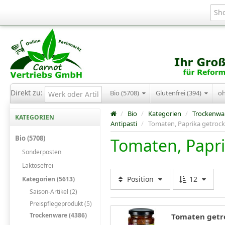
Direkt zu:
Bio (5708)
Glutenfrei (394)
o
/
Bio
/
Kategorien
/
Trockenwa
KATEGORIEN
Antipasti
/
Tomaten, Paprika getroc
Bio (5708)
Tomaten, Papri
Sonderposten
Laktosefrei
Position
12
Kategorien (5613)
Saison-Artikel (2)
Preispflegeprodukt (5)
Trockenware (4386)
Tomaten getro