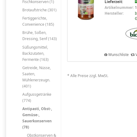
Fischkonserven (1)
Lieferzeit:
Artikelnummer:
1
Brotaufstriche (301)
Hersteller:
I
Fertiggerichte,
G
Convenience (185)
Brühe, Soßen,
Dressing, Senf (143)
Süßungsmittel,
Backzutaten,
Wunschliste
V
Fermente (163)
Getreide, Nüsse,
Saaten,
* Alle Preise zzgl. MwSt.
Mühlenerzeugn.
(401)
Aufgussgetränke
(774)
Antipasti, Obst-,
Gemüse-,
Sauerkonserven
(78)
Obstkonserven &