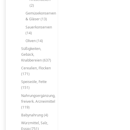
(2)
Gemüsekonserven
& Gläser (13)
Sauerkonserven
(14)
Oliven (14)
Süßigkeiten,
Gebäck,
Knabbereien (637)
Cerealien, Flocken
(171)
Speiseöle, Fette
(151)
Nahrungsergänzung,
freiverk. Arzneimittel
(119)
Babynahrung (4)
Würzmittel, Salz,
Essig (751)