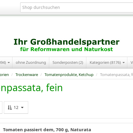
394)
ohne Zuordnung
Sonderposten (2)
Kategorien (8176)
V
orien
/
Trockenware
/
Tomatenprodukte, Ketchup
/
Tomatenpassata, f
npassata, fein
12
Tomaten passiert dem, 700 g, Naturata