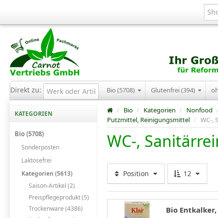
Direkt zu:
Bio (5708)
Glutenfrei (394)
o
/
Bio
/
Kategorien
/
Nonfood
KATEGORIEN
Putzmittel, Reinigungsmittel
/
WC-, S
Bio (5708)
WC-, Sanitärrei
Sonderposten
Laktosefrei
Position
12
Kategorien (5613)
Saison-Artikel (2)
Preispflegeprodukt (5)
Trockenware (4386)
Bio Entkalker,