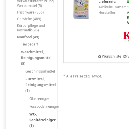
Verkaufsunterstützung,
Lieferzeit:
Werbemittel (5)
Artikelnummer:
1
Frischware (356)
Hersteller:
R
Getränke (489)
Körperpflege und
Kosmetik (96)
Nonfood (49)
Tierbedarf
Waschmittel,
Wunschliste
V
Reinigungsmittel
(5)
Geschirrspülmittel
* Alle Preise zzgl. MwSt.
Putzmittel,
Reinigungsmittel
(1)
Glasreiniger
Fussbodenreiniger
WC-,
Sanitärreiniger
(1)