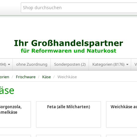
394)
ohne Zuordnung
Sonderposten (2)
Kategorien (8176)
V
orien
/
Frischware
/
Käse
/
Weichkäse
äse
Gorgonzola,
Feta (alle Milcharten)
Weichkäse a
mmelkäse