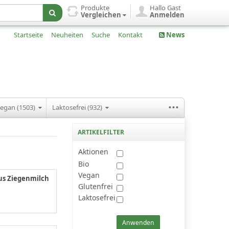
Produkte
Hallo Gast
Vergleichen
Anmelden
Startseite
Neuheiten
Suche
Kontakt
News
...
egan (1503)
Laktosefrei (932)
ARTIKELFILTER
Aktionen
Bio
Vegan
us Ziegenmilch
Glutenfrei
Laktosefrei