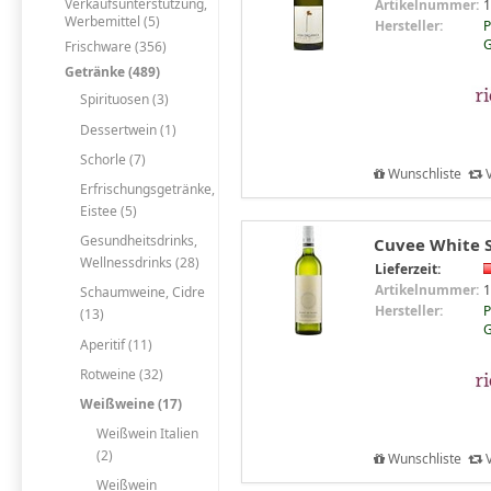
Verkaufsunterstützung,
Artikelnummer:
1
Werbemittel (5)
Hersteller:
P
Frischware (356)
Getränke (489)
Spirituosen (3)
Dessertwein (1)
Schorle (7)
Wunschliste
V
Erfrischungsgetränke,
Eistee (5)
Gesundheitsdrinks,
Cuvee White St
Wellnessdrinks (28)
Lieferzeit:
Artikelnummer:
1
Schaumweine, Cidre
Hersteller:
P
(13)
Aperitif (11)
Rotweine (32)
Weißweine (17)
Weißwein Italien
(2)
Wunschliste
V
Weißwein