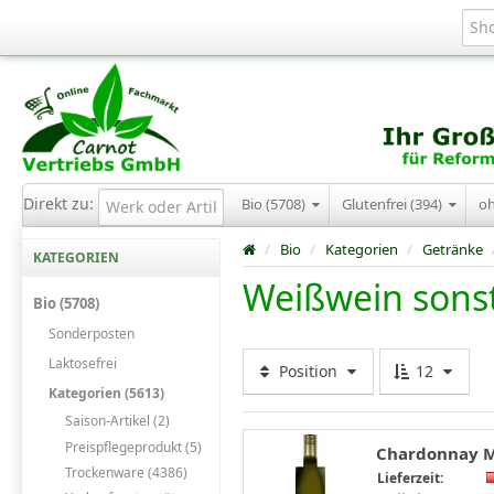
Direkt zu:
Bio (5708)
Glutenfrei (394)
o
/
Bio
/
Kategorien
/
Getränke
KATEGORIEN
Weißwein sonst
Bio (5708)
Sonderposten
Laktosefrei
Position
12
Kategorien (5613)
Saison-Artikel (2)
Preispflegeprodukt (5)
Chardonnay Me
Trockenware (4386)
Lieferzeit: