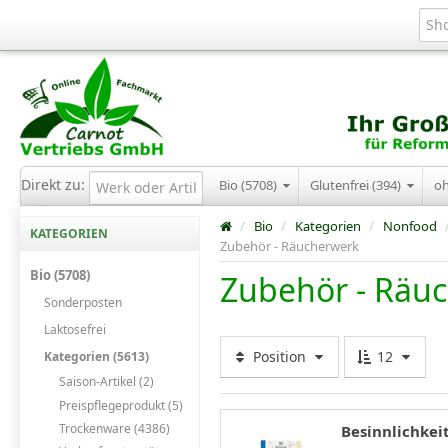
Direkt zu:
Bio (5708)
Glutenfrei (394)
o
/
Bio
/
Kategorien
/
Nonfood
KATEGORIEN
Zubehör - Räucherwerk
Bio (5708)
Zubehör - Räu
Sonderposten
Laktosefrei
Position
12
Kategorien (5613)
Saison-Artikel (2)
Preispflegeprodukt (5)
Trockenware (4386)
Besinnlichkei