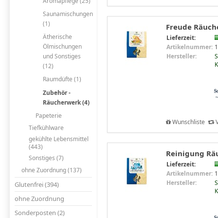
Aromapflege (25)
Saunamischungen
(1)
Freude Räuche
Ätherische
Lieferzeit:
Ölmischungen
Artikelnummer:
1
Hersteller:
S
und Sonstiges
K
(12)
Raumdüfte (1)
Zubehör -
Räucherwerk (4)
Papeterie
Wunschliste
V
Tiefkühlware
gekühlte Lebensmittel
(443)
Reinigung Räu
Sonstiges (7)
Lieferzeit:
ohne Zuordnung (137)
Artikelnummer:
1
Hersteller:
S
Glutenfrei (394)
K
ohne Zuordnung
Sonderposten (2)