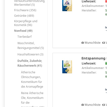
Verkaufsunterstützung,
Lieferzeit:
Werbemittel (5)
Artikelnummer:
1
Frischware (356)
Hersteller:
S
K
Getränke (489)
Körperpflege und
Kosmetik (96)
Nonfood (49)
Tierbedarf
Wunschliste
V
Waschmittel,
Reinigungsmittel (5)
Haushaltswaren (3)
Entspannung R
Duftöle, Zubehör,
Lieferzeit:
Räucherwerk (41)
Artikelnummer:
1
Ätherische
Hersteller:
S
K
Ölmischungen,
Kosmetikum für
die Aromapflege
Reine Ätherische
Öle, Kosmetikum
für die
Wunschliste
V