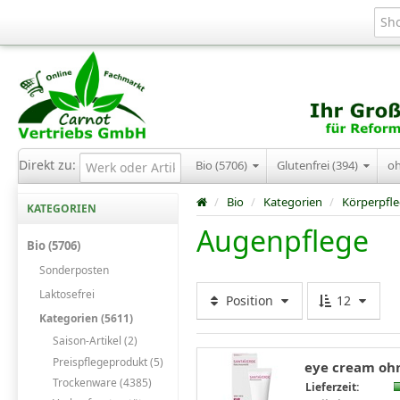
Direkt zu:
Bio (5706)
Glutenfrei (394)
o
/
Bio
/
Kategorien
/
Körperpfl
KATEGORIEN
Augenpflege
Bio (5706)
Sonderposten
Laktosefrei
Position
12
Kategorien (5611)
Saison-Artikel (2)
Preispflegeprodukt (5)
eye cream ohn
Trockenware (4385)
Lieferzeit: