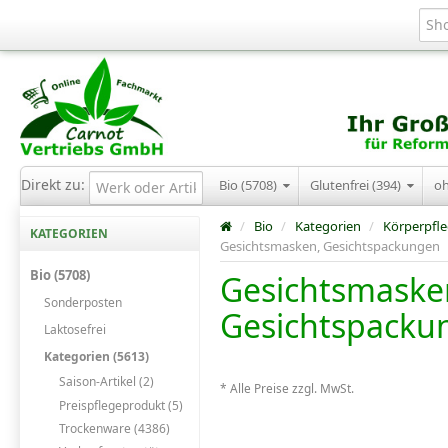
Direkt zu:
Bio (5708)
Glutenfrei (394)
o
/
Bio
/
Kategorien
/
Körperpfl
KATEGORIEN
Gesichtsmasken, Gesichtspackungen
Bio (5708)
Gesichtsmaske
Sonderposten
Gesichtspacku
Laktosefrei
Kategorien (5613)
Saison-Artikel (2)
* Alle Preise zzgl. MwSt.
Preispflegeprodukt (5)
Trockenware (4386)