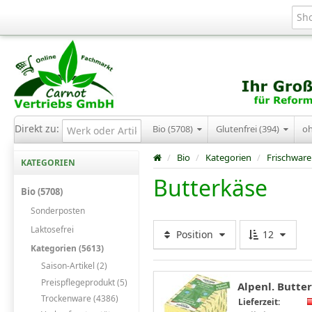
Direkt zu:
Bio (5708)
Glutenfrei (394)
o
/
Bio
/
Kategorien
/
Frischware
KATEGORIEN
Butterkäse
Bio (5708)
Sonderposten
Laktosefrei
Position
12
Kategorien (5613)
Saison-Artikel (2)
Preispflegeprodukt (5)
Alpenl. Butte
Trockenware (4386)
Lieferzeit: