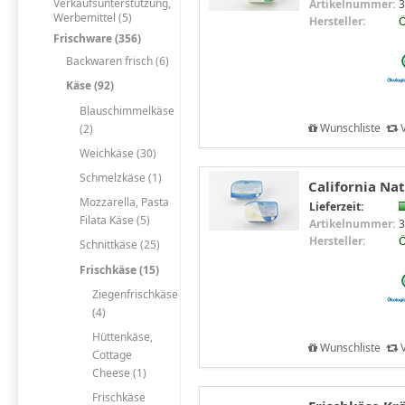
Verkaufsunterstützung,
Artikelnummer:
3
Werbemittel (5)
Hersteller:
Frischware (356)
Backwaren frisch (6)
Käse (92)
Blauschimmelkäse
Wunschliste
V
(2)
Weichkäse (30)
Schmelzkäse (1)
California Na
Mozzarella, Pasta
Lieferzeit:
Filata Käse (5)
Artikelnummer:
3
Hersteller:
Schnittkäse (25)
Frischkäse (15)
Ziegenfrischkäse
(4)
Hüttenkäse,
Wunschliste
V
Cottage
Cheese (1)
Frischkäse