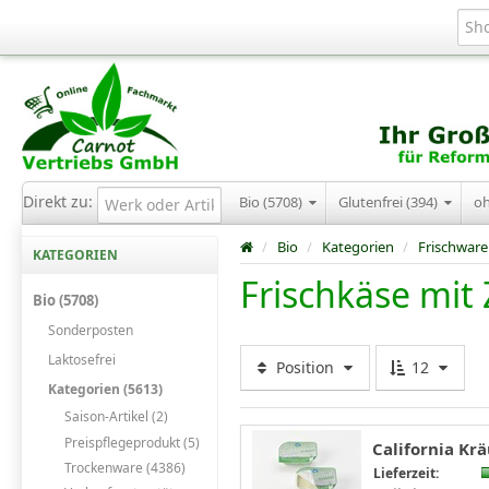
Direkt zu:
Bio (5708)
Glutenfrei (394)
o
/
Bio
/
Kategorien
/
Frischware
KATEGORIEN
Frischkäse mit
Bio (5708)
Sonderposten
Laktosefrei
Position
12
Kategorien (5613)
Saison-Artikel (2)
Preispflegeprodukt (5)
California Kr
Trockenware (4386)
Lieferzeit: