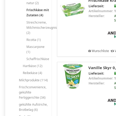
Frischkäse Kr
natur (2)
Lieferzeit:
Frischkäse mit
Artikelnummer:
1
Zutaten (4)
Hersteller:
A
S
Streichcreme,
Milchmischerzeugnisse
(2)
Ricotta (1)
Mascarpone
Wunschliste
V
(1)
Schaffrischkäse
Hartkäse (12)
Vanille Skyr 0
Reibekäse (4)
Lieferzeit:
Artikelnummer:
1
Milchprodukte (114)
Hersteller:
A
Frischconvenience,
S
gekühlte
Fertiggerichte (34)
gekühlte Aufstriche,
Brotbelag (6)