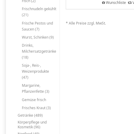
Fisch (2)
Wunschliste
V
Frischnudeln gekühlt
(21)
Frische Pestos und
* Alle Preise zzgl. MwSt.
Saucen (7)
Wurst, Schinken (9)
Drinks,
Milchersatzgetränke
(18)
Soja-, Reis-,
Weizenprodukte
(47)
Margarine,
Pflanzenfette (3)
Gemüse frisch
Frisches Kraut (3)
Getränke (489)
Körperpflege und
Kosmetik (96)
Nonfood (49)