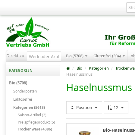
Direkt zu:
Bio (5708)
Glutenfrei (394)
o
/
Bio
/
Kategorien
/
Trockenwa
KATEGORIEN
Haselnussmus
Bio (5708)
Haselnussmus
Sonderposten
Laktosefrei
Position
12
Kategorien (5613)
Saison-Artikel (2)
Preispflegeprodukt (5)
Trockenware (4386)
Bio-Haselnuss