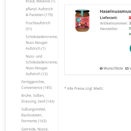
Kraut, Melasse (1)
pflanzl. Aufstrich
Haselnussmus,
& Pasteten (179)
Lieferzeit:
Fruchtaufstrich
Artikelnummer:
3
(51)
Hersteller:
T
e
Schokoladencreme,
Nuss-Nougat-
Aufstrich (1)
Nuss- und
Schokoladencreme,
Nuss-Nougat-
Wunschliste
V
Aufstrich (12)
Fertiggerichte,
Convenience (185)
* Alle Preise zzgl. MwSt.
Brühe, Soßen,
Dressing, Senf (143)
Süßungsmittel,
Backzutaten,
Fermente (163)
Getreide, Nüsse,