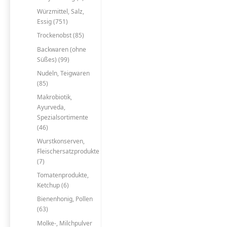
Würzmittel, Salz,
Essig (751)
Trockenobst (85)
Backwaren (ohne
Süßes) (99)
Nudeln, Teigwaren
(85)
Makrobiotik,
Ayurveda,
Spezialsortimente
(46)
Wurstkonserven,
Fleischersatzprodukte
(7)
Tomatenprodukte,
Ketchup (6)
Bienenhonig, Pollen
(63)
Molke-, Milchpulver