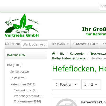
Direkt zu:
Bio (5708)
Glutenfrei (394)
o
/
Bio
/
Kategorien
/
Trockenwa
KATEGORIEN
Brühe, Hefeerzeugnisse
/
Hefeflocke
Bio (5708)
Hefeflocken, H
Sonderposten
Laktosefrei
Position
12
Kategorien (5613)
Saison-Artikel (2)
Preispflegeprodukt (5)
Trockenware (4386)
Hefeextrakt, V