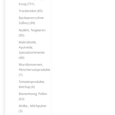
Essig (751)
Trockenobst (85)
Backwaren (ohne
Süßes) (99)
Nudeln, Teigwaren
(85)
Makrobiotik,
Ayurveda,
Spezialsortimente
(46)
Wurstkonserven,
Fleischersatzprodukte
(7)
Tomatenprodukte,
Ketchup (6)
Bienenhonig, Pollen
(63)
Molke-, Milchpulver
(3)