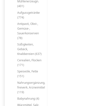
Mühlenerzeugn.
(401)
Aufgussgetränke
(774)
Antipasti, Obst-,
Gemüse-,
Sauerkonserven
(78)
Süßigkeiten,
Gebäck,
Knabbereien (637)
Cerealien, Flocken
(171)
Speiseöle, Fette
(151)
Nahrungsergänzung,
freiverk. Arzneimittel
(119)
Babynahrung (4)
Würzmittel, Salz,