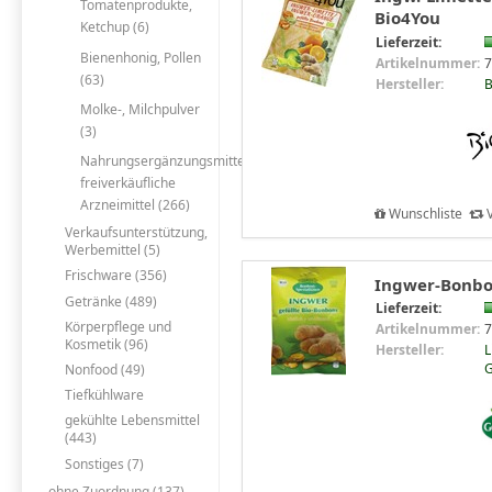
Tomatenprodukte,
Bio4You
Ketchup (6)
Lieferzeit:
Bienenhonig, Pollen
Artikelnummer:
7
(63)
Hersteller:
B
Molke-, Milchpulver
(3)
Nahrungsergänzungsmittel,
freiverkäufliche
Arzneimittel (266)
Wunschliste
V
Verkaufsunterstützung,
Werbemittel (5)
Frischware (356)
Ingwer-Bonbon
Getränke (489)
Lieferzeit:
Körperpflege und
Artikelnummer:
7
Kosmetik (96)
Hersteller:
L
G
Nonfood (49)
Tiefkühlware
gekühlte Lebensmittel
(443)
Sonstiges (7)
ohne Zuordnung (137)