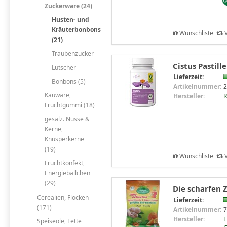
Zuckerware (24)
Husten- und
Kräuterbonbons
Wunschliste
V
(21)
Traubenzucker
Cistus Pastill
Lutscher
Lieferzeit:
Bonbons (5)
Artikelnummer:
2
Kauware,
Hersteller:
R
Fruchtgummi (18)
gesalz. Nüsse &
Kerne,
Knusperkerne
(19)
Wunschliste
V
Fruchtkonfekt,
Energiebällchen
(29)
Die scharfen Z
Cerealien, Flocken
Lieferzeit:
(171)
Artikelnummer:
7
Hersteller:
L
Speiseöle, Fette