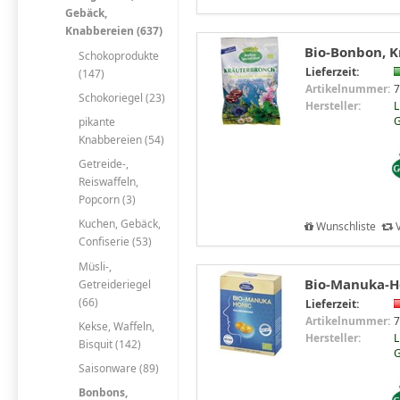
Gebäck,
Knabbereien (637)
Bio-Bonbon, K
Schokoprodukte
Lieferzeit:
(147)
Artikelnummer:
7
Schokoriegel (23)
Hersteller:
L
G
pikante
Knabbereien (54)
Getreide-,
Reiswaffeln,
Popcorn (3)
Kuchen, Gebäck,
Wunschliste
V
Confiserie (53)
Müsli-,
Bio-Manuka-Ho
Getreideriegel
(66)
Lieferzeit:
Artikelnummer:
7
Kekse, Waffeln,
Hersteller:
L
Bisquit (142)
G
Saisonware (89)
Bonbons,