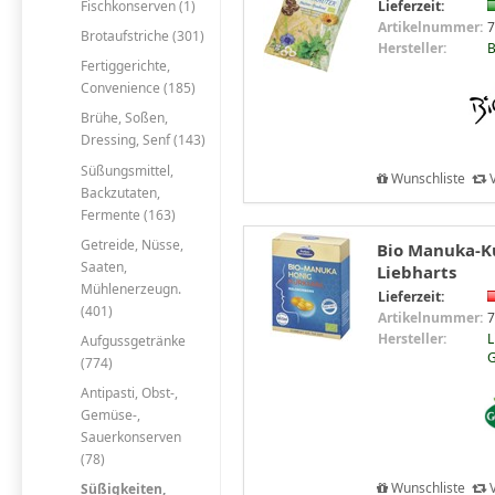
Fischkonserven (1)
Lieferzeit:
Artikelnummer:
7
Brotaufstriche (301)
Hersteller:
B
Fertiggerichte,
Convenience (185)
Brühe, Soßen,
Dressing, Senf (143)
Süßungsmittel,
Wunschliste
V
Backzutaten,
Fermente (163)
Getreide, Nüsse,
Bio Manuka-K
Saaten,
Liebharts
Mühlenerzeugn.
Lieferzeit:
(401)
Artikelnummer:
7
Hersteller:
L
Aufgussgetränke
G
(774)
Antipasti, Obst-,
Gemüse-,
Sauerkonserven
(78)
Wunschliste
V
Süßigkeiten,