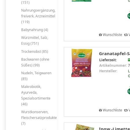
G
(151)
Nahrungsergänzung,
freiverk. Arzneimittel
(119)
Babynahrung (4)
Wunschliste
V
Würzmittel, Salz,
Essig (751)
Trockenobst (85)
Granatapfel-S
Backwaren (ohne
Lieferzeit:
Süßes) (99)
Artikelnummer:
7
Hersteller:
L
Nudeln, Teigwaren
G
(85)
Makrobiotik,
Ayurveda,
Spezialsortimente
(46)
Wunschliste
V
Wurstkonserven,
Fleischersatzprodukte
(7)
Ingw.-Limette