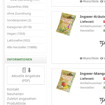
Wunschliste
V
Glutenfrei (394)
ohne Zuordnung
Ingwer-Kräute
Sonderposten (2)
Lieferzeit:
Artikelnummer:
7
Kategorien (8176)
Hersteller:
B
Vegan (1503)
Laktosefrei (932)
Alle Hersteller (10886)
Wunschliste
V
INFORMATIONEN
📄⬇️
Ingwer-Mango 
Aktuelle Angebote
Lieferzeit:
(PDF)
Artikelnummer:
7
Hersteller:
B
Kontakt
Neuheiten
Zuletzt angesehen
Produktliste