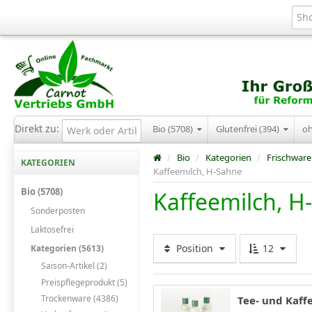
Direkt zu:
Bio (5708)
Glutenfrei (394)
o
/
Bio
/
Kategorien
/
Frischware
KATEGORIEN
Kaffeemilch, H-Sahne
Bio (5708)
Kaffeemilch, H
Sonderposten
Laktosefrei
Position
12
Kategorien (5613)
Saison-Artikel (2)
Preispflegeprodukt (5)
Trockenware (4386)
Tee- und Kaff