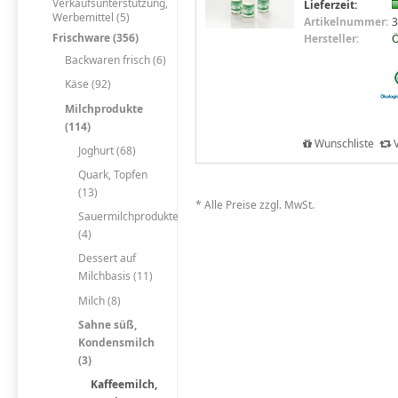
Verkaufsunterstützung,
Lieferzeit:
Werbemittel (5)
Artikelnummer:
3
Frischware (356)
Hersteller:
Backwaren frisch (6)
Käse (92)
Milchprodukte
(114)
Wunschliste
V
Joghurt (68)
Quark, Topfen
(13)
* Alle Preise zzgl. MwSt.
Sauermilchprodukte
(4)
Dessert auf
Milchbasis (11)
Milch (8)
Sahne süß,
Kondensmilch
(3)
Kaffeemilch,