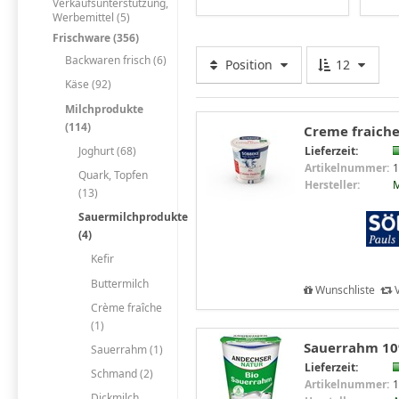
Verkaufsunterstützung,
Werbemittel (5)
Frischware (356)
Backwaren frisch (6)
Position
12
Käse (92)
Milchprodukte
(114)
Creme fraiche
Joghurt (68)
Lieferzeit:
Artikelnummer:
1
Quark, Topfen
Hersteller:
M
(13)
Sauermilchprodukte
(4)
Kefir
Buttermilch
Wunschliste
V
Crème fraîche
(1)
Sauerrahm 10
Sauerrahm (1)
Lieferzeit:
Schmand (2)
Artikelnummer:
1
Dickmilch