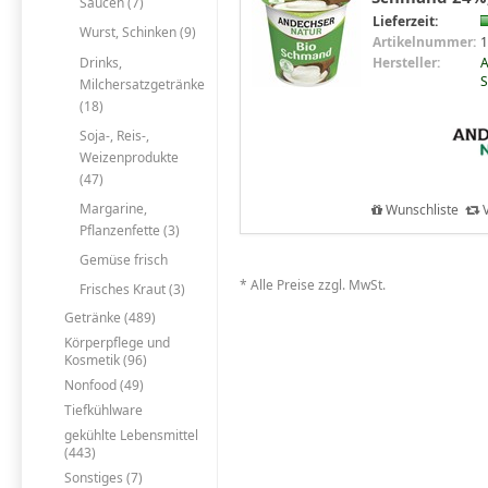
Saucen (7)
Lieferzeit:
Wurst, Schinken (9)
Artikelnummer:
1
Drinks,
Hersteller:
A
S
Milchersatzgetränke
(18)
Soja-, Reis-,
Weizenprodukte
(47)
Margarine,
Wunschliste
V
Pflanzenfette (3)
Gemüse frisch
* Alle Preise zzgl. MwSt.
Frisches Kraut (3)
Getränke (489)
Körperpflege und
Kosmetik (96)
Nonfood (49)
Tiefkühlware
gekühlte Lebensmittel
(443)
Sonstiges (7)