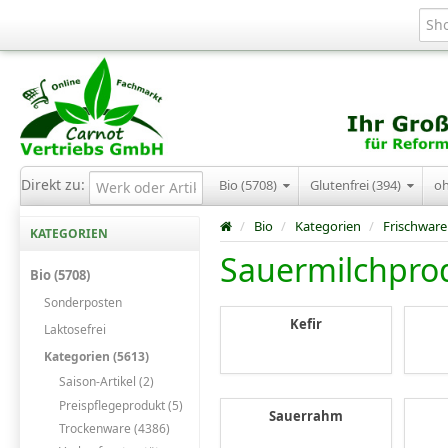
Direkt zu:
Bio (5708)
Glutenfrei (394)
o
/
Bio
/
Kategorien
/
Frischware
KATEGORIEN
Sauermilchpro
Bio (5708)
Sonderposten
Kefir
Laktosefrei
Kategorien (5613)
Saison-Artikel (2)
Preispflegeprodukt (5)
Sauerrahm
Trockenware (4386)