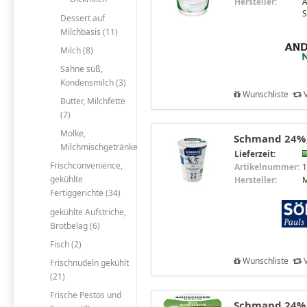
Hersteller:
A
S
Dessert auf
Milchbasis (11)
Milch (8)
Sahne süß,
Kondensmilch (3)
Wunschliste
V
Butter, Milchfette
(7)
Molke,
Schmand 24%,
Milchmischgetränke
Lieferzeit:
Frischconvenience,
Artikelnummer:
1
gekühlte
Hersteller:
M
Fertiggerichte (34)
gekühlte Aufstriche,
Brotbelag (6)
Fisch (2)
Wunschliste
V
Frischnudeln gekühlt
(21)
Frische Pestos und
Schmand 24%, 