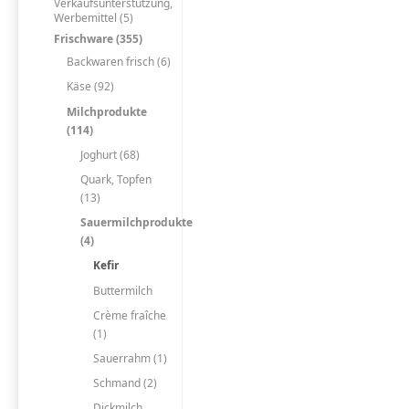
Verkaufsunterstützung,
Werbemittel (5)
Frischware (355)
Backwaren frisch (6)
Käse (92)
Milchprodukte
(114)
Joghurt (68)
Quark, Topfen
(13)
Sauermilchprodukte
(4)
Kefir
Buttermilch
Crème fraîche
(1)
Sauerrahm (1)
Schmand (2)
Dickmilch