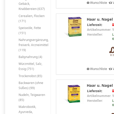
Wunschliste
V
Gebäck,
Knabbereien (637)
Cerealien, Flocken
Haar u. Nagel 
(171)
Lieferzeit:
Speiseöle, Fette
Artikelnummer:
1
(151)
Hersteller:
L
Nahrungsergänzung,
freiverk. Arzneimittel
(119)
Babynahrung (4)
Würzmittel, Salz,
Wunschliste
V
Essig (751)
Trockenobst (85)
Backwaren (ohne
Haar u. Nagel 
Süßes) (99)
Lieferzeit:
Nudeln, Teigwaren
Artikelnummer:
1
(85)
Hersteller:
L
Makrobiotik,
Ayurveda,