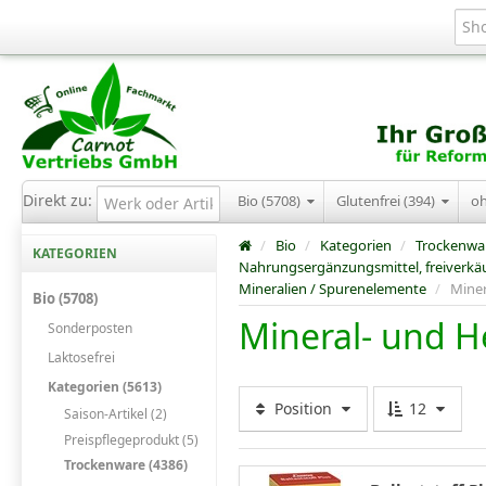
Direkt zu:
Bio (5708)
Glutenfrei (394)
o
/
Bio
/
Kategorien
/
Trockenwa
KATEGORIEN
Nahrungsergänzungsmittel, freiverkäu
Mineralien / Spurenelemente
/
Miner
Bio (5708)
Mineral- und H
Sonderposten
Laktosefrei
Kategorien (5613)
Position
12
Saison-Artikel (2)
Preispflegeprodukt (5)
Trockenware (4386)