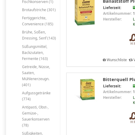
Ballaststoff P
Fischkonserven (1)
Lieferzeit:
Brotaufstriche (301)
Artikelnummer:
1
Fertiggerichte,
Hersteller:
L
Convenience (185)
Brühe, Soßen,
Dressing, Senf (143)
Süßungsmittel,
Backzutaten,
Fermente (163)
Wunschliste
V
Getreide, Nüsse,
Saaten,
Mühlenerzeugn.
Bitterquell Pl
(401)
Lieferzeit:
Artikelnummer:
1
Aufgussgetränke
Hersteller:
L
(774)
Antipasti, Obst-,
Gemüse-,
Sauerkonserven
(78)
Süßigkeiten,