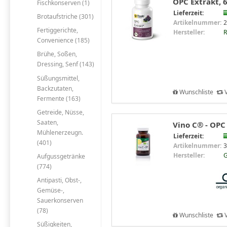
OPC Extrakt, 
Fischkonserven (1)
Lieferzeit:
Brotaufstriche (301)
Artikelnummer:
2
Fertiggerichte,
Hersteller:
R
Convenience (185)
Brühe, Soßen,
Dressing, Senf (143)
Süßungsmittel,
Backzutaten,
Wunschliste
V
Fermente (163)
Getreide, Nüsse,
Saaten,
Vino C® - OPC 
Mühlenerzeugn.
Lieferzeit:
(401)
Artikelnummer:
3
Hersteller:
G
Aufgussgetränke
(774)
Antipasti, Obst-,
Gemüse-,
Sauerkonserven
(78)
Wunschliste
V
Süßigkeiten,