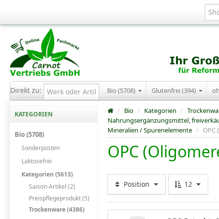
Direkt zu:
Bio (5708)
Glutenfrei (394)
o
/
Bio
/
Kategorien
/
Trockenwa
KATEGORIEN
Nahrungsergänzungsmittel, freiverkäu
Mineralien / Spurenelemente
/
OPC (
Bio (5708)
OPC (Oligomer
Sonderposten
Laktosefrei
Kategorien (5613)
Position
12
Saison-Artikel (2)
Preispflegeprodukt (5)
Trockenware (4386)