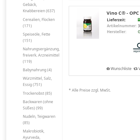
Gebäck,
Knabbereien (637)
Vino C® - OPC 
Cerealien, Flocken
Lieferzeit:
(171)
Artikelnummer:
3
Hersteller:
G
Speiseöle, Fette
(151)
Nahrungsergänzung,
freiverk. Arzneimittel
(119)
Wunschliste
V
Babynahrung (4)
Würzmittel, Salz,
Essig (751)
* Alle Preise zzgl. MwSt.
Trockenobst (85)
Backwaren (ohne
Süßes) (99)
Nudeln, Teigwaren
(85)
Makrobiotik,
Ayurveda,