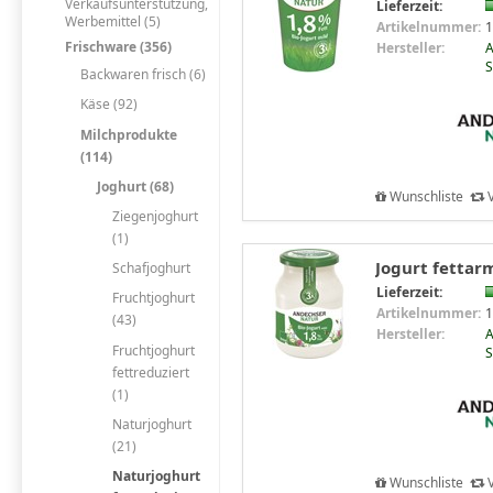
Verkaufsunterstützung,
Lieferzeit:
Werbemittel (5)
Artikelnummer:
1
Frischware (356)
Hersteller:
A
S
Backwaren frisch (6)
Käse (92)
Milchprodukte
(114)
Joghurt (68)
Wunschliste
V
Ziegenjoghurt
(1)
Jogurt fettar
Schafjoghurt
Lieferzeit:
Fruchtjoghurt
Artikelnummer:
1
(43)
Hersteller:
A
Fruchtjoghurt
S
fettreduziert
(1)
Naturjoghurt
(21)
Naturjoghurt
Wunschliste
V