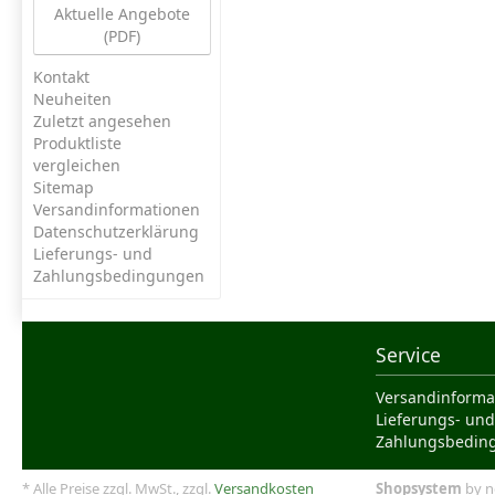
Aktuelle Angebote
(PDF)
Kontakt
Neuheiten
Zuletzt angesehen
Produktliste
vergleichen
Sitemap
Versandinformationen
Datenschutzerklärung
Lieferungs- und
Zahlungsbedingungen
Service
Versandinforma
Lieferungs- und
Zahlungsbedin
* Alle Preise zzgl. MwSt., zzgl.
Versandkosten
Shopsystem
by n