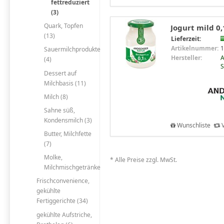
fettreduziert
(3)
Quark, Topfen
Jogurt mild 0,
(13)
Lieferzeit:
Artikelnummer:
1
Sauermilchprodukte
Hersteller:
A
(4)
S
Dessert auf
Milchbasis (11)
Milch (8)
Sahne süß,
Kondensmilch (3)
Wunschliste
V
Butter, Milchfette
(7)
Molke,
* Alle Preise zzgl. MwSt.
Milchmischgetränke
Frischconvenience,
gekühlte
Fertiggerichte (34)
gekühlte Aufstriche,