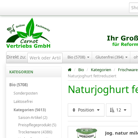
Direkt zu:
Bio (5708)
Glutenfrei (394)
o
/
Bio
/
Kategorien
/
Frischware
KATEGORIEN
Naturjoghurt fettreduziert
Bio (5708)
Naturjoghurt f
Sonderposten
Laktosefrei
Position
12
Kategorien (5613)
Saison-Artikel (2)
Preispflegeprodukt (5)
Trockenware (4386)
Jog. natur mi