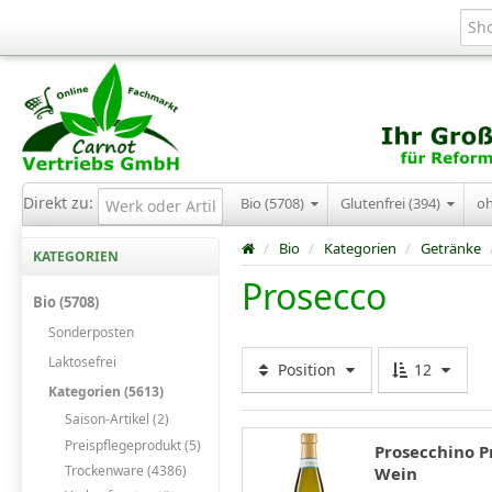
Direkt zu:
Bio (5708)
Glutenfrei (394)
o
/
Bio
/
Kategorien
/
Getränke
KATEGORIEN
Prosecco
Bio (5708)
Sonderposten
Laktosefrei
Position
12
Kategorien (5613)
Saison-Artikel (2)
Preispflegeprodukt (5)
Prosecchino Pr
Trockenware (4386)
Wein