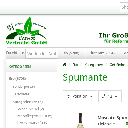
Direkt zu:
Bio (5708)
Glutenfrei (394)
o
/
Bio
/
Kategorien
/
Getränke
KATEGORIEN
Spumante
Bio (5708)
Sonderposten
Laktosefrei
Position
12
Kategorien (5613)
Saison-Artikel (2)
Preispflegeprodukt (5)
Moscato Spuma
Trockenware (4386)
Lieferzeit: