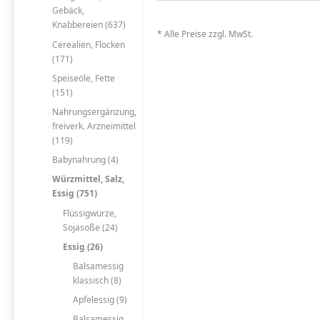
Gebäck,
Knabbereien (637)
* Alle Preise zzgl. MwSt.
Cerealien, Flocken
(171)
Speiseöle, Fette
(151)
Nahrungsergänzung,
freiverk. Arzneimittel
(119)
Babynahrung (4)
Würzmittel, Salz,
Essig (751)
Flüssigwürze,
Sojasoße (24)
Essig (26)
Balsamessig
klassisch (8)
Apfelessig (9)
Balsamessig