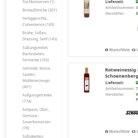
Fischkonserven (1)
Lieferzeit:
Artikelnummer:
3
Brotaufstriche (301)
Hersteller:
I
Fertiggerichte,
Convenience (185)
Brühe, Soßen,
Dressing, Senf (143)
Süßungsmittel,
Wunschliste
V
Backzutaten,
Fermente (163)
Getreide, Nüsse,
Rotweinessig 
Saaten,
Schoenenber
Mühlenerzeugn.
Lieferzeit:
(401)
Artikelnummer:
7
Hersteller:
W
Aufgussgetränke
P
(774)
Antipasti, Obst-,
Gemüse-,
Sauerkonserven
(78)
Wunschliste
V
Süßigkeiten,