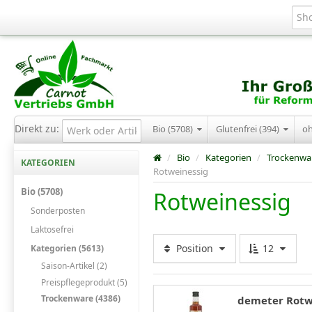
Direkt zu:
Bio (5708)
Glutenfrei (394)
o
/
Bio
/
Kategorien
/
Trockenwa
KATEGORIEN
Rotweinessig
Bio (5708)
Rotweinessig
Sonderposten
Laktosefrei
Position
12
Kategorien (5613)
Saison-Artikel (2)
Preispflegeprodukt (5)
Trockenware (4386)
demeter Rotwe