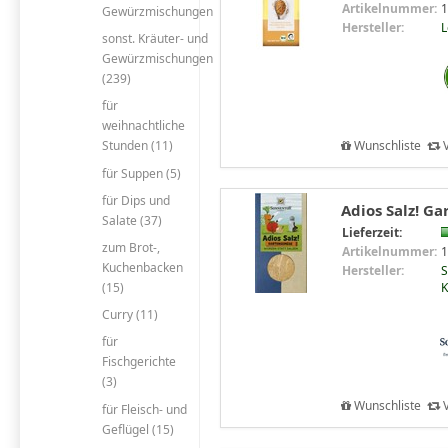
Artikelnummer:
1
Gewürzmischungen
Hersteller:
sonst. Kräuter- und
Gewürzmischungen
(239)
für
weihnachtliche
Wunschliste
V
Stunden (11)
für Suppen (5)
für Dips und
Adios Salz! G
Salate (37)
Lieferzeit:
zum Brot-,
Artikelnummer:
1
Kuchenbacken
Hersteller:
S
K
(15)
Curry (11)
für
Fischgerichte
(3)
Wunschliste
V
für Fleisch- und
Geflügel (15)