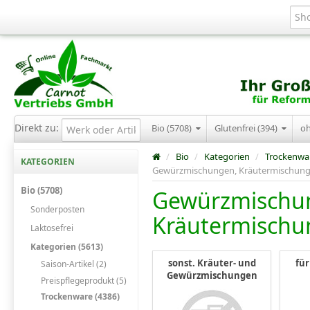
Direkt zu:
Bio (5708)
Glutenfrei (394)
o
/
Bio
/
Kategorien
/
Trockenwa
KATEGORIEN
Gewürzmischungen, Kräutermischun
Bio (5708)
Gewürzmischu
Sonderposten
Kräutermisch
Laktosefrei
Kategorien (5613)
sonst. Kräuter- und
für
Saison-Artikel (2)
Gewürzmischungen
Preispflegeprodukt (5)
Trockenware (4386)