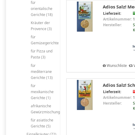
für
Adios Salz! M
orientalische
Lieferzeit:
Gerichte (18)
Artikelnummer:
1
Kräuter der
Hersteller:
S
Provence (3)
K
für
Gemüsegerichte
für Pizza und
Pasta (3)
für
Wunschliste
V
mediterrane
Gerichte (13)
Adios Salz! S
für
Lieferzeit:
mexikanische
Artikelnummer:
1
Gerichte (1)
Hersteller:
S
afrikanische
K
Gewürzmischung
für asiatische
Gerichte (5)
Einzelkräuter (72)