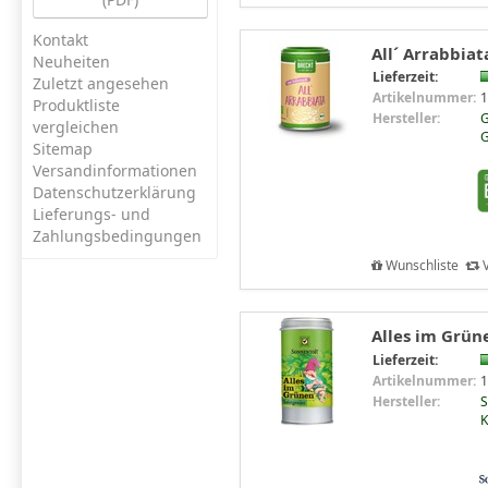
Kontakt
All´ Arrabbiat
Neuheiten
Lieferzeit:
Zuletzt angesehen
Artikelnummer:
1
Produktliste
Hersteller:
G
vergleichen
Sitemap
Versandinformationen
Datenschutzerklärung
Lieferungs- und
Zahlungsbedingungen
Wunschliste
V
Alles im Grün
Lieferzeit:
Artikelnummer:
1
Hersteller:
S
K