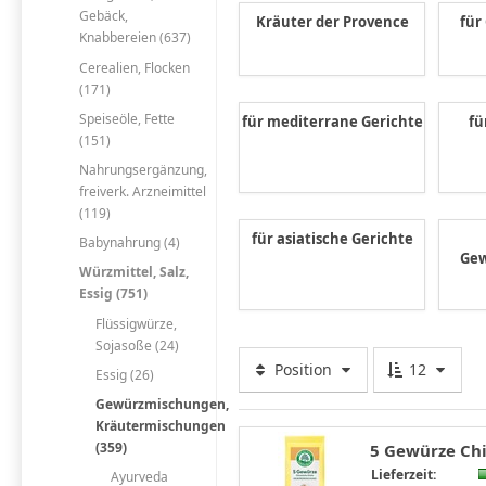
Gebäck,
Kräuter der Provence
für
Knabbereien (637)
Cerealien, Flocken
(171)
Speiseöle, Fette
für mediterrane Gerichte
fü
(151)
Nahrungsergänzung,
freiverk. Arzneimittel
(119)
für asiatische Gerichte
Babynahrung (4)
Ge
Würzmittel, Salz,
Essig (751)
Flüssigwürze,
Sojasoße (24)
Position
12
Essig (26)
Gewürzmischungen,
Kräutermischungen
(359)
5 Gewürze Ch
Lieferzeit:
Ayurveda