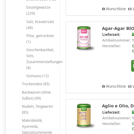
Einzelgewürze
Wunschliste
V
(229)
Salz, Kräutersalz
Agar-Agar BIO,
(48)
Lieferzeit:
Pilze, getrocknet
Artikelnummer:
1
(1)
Hersteller:
G
Geschenkartikel,
Sets,
Zusammenstellungen
(8)
Gomasio (12)
Trockenobst (85)
Wunschliste
V
Backwaren (ohne
Süßes) (99)
Aglio e Olio, 
Nudeln, Teigwaren
(85)
Lieferzeit:
Artikelnummer:
1
Makrobiotik,
Hersteller:
G
Ayurveda,
Spezialsortimente