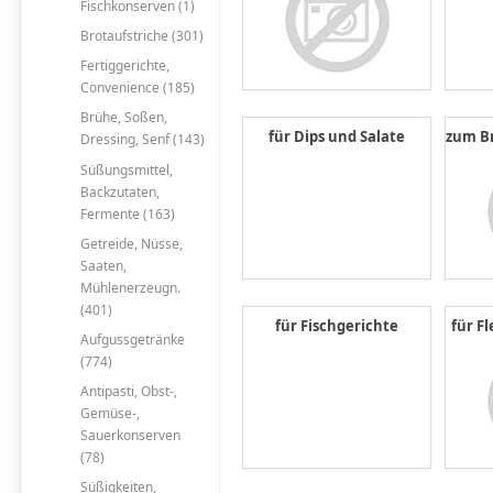
Fischkonserven (1)
Brotaufstriche (301)
Fertiggerichte,
Convenience (185)
Brühe, Soßen,
für Dips und Salate
zum B
Dressing, Senf (143)
Süßungsmittel,
Backzutaten,
Fermente (163)
Getreide, Nüsse,
Saaten,
Mühlenerzeugn.
(401)
für Fischgerichte
für F
Aufgussgetränke
(774)
Antipasti, Obst-,
Gemüse-,
Sauerkonserven
(78)
Süßigkeiten,