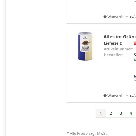
Wunschliste
V
Alles im Grün
Lieferzeit:
Artikelnummer:
1
Hersteller:
S
K
Wunschliste
V
1
2
3
4
* Alle Preise zzgl. MwSt.