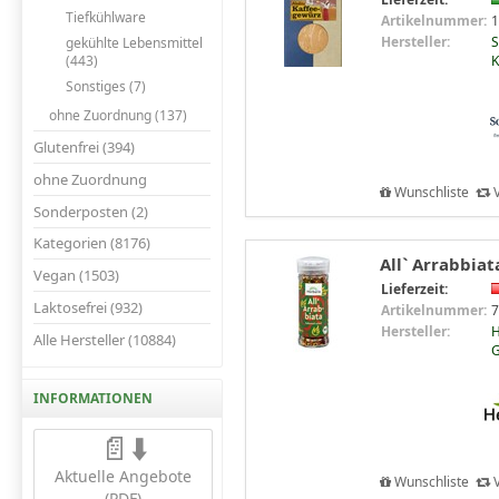
Tiefkühlware
Artikelnummer:
1
Hersteller:
S
gekühlte Lebensmittel
K
(443)
Sonstiges (7)
ohne Zuordnung (137)
Glutenfrei (394)
ohne Zuordnung
Wunschliste
V
Sonderposten (2)
Kategorien (8176)
All` Arrabbiat
Vegan (1503)
Lieferzeit:
Laktosefrei (932)
Artikelnummer:
7
Hersteller:
H
Alle Hersteller (10884)
INFORMATIONEN
📄⬇️
Aktuelle Angebote
Wunschliste
V
(PDF)