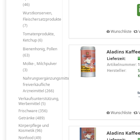
(46)
Wurstkonserven,
Fleischersatzprodukte
(7)
Wunschliste
V
Tomatenprodukte,
Ketchup (6)
Bienenhonig, Pollen
Aladins Kaffe
(63)
Lieferzeit:
Molke-, Milchpulver
Artikelnummer:
1
(3)
Hersteller:
S
K
Nahrungsergänzungsmittel,
freiverkäufliche
Arzneimittel (266)
Verkaufsunterstützung,
Werbemittel (5)
Frischware (356)
Wunschliste
V
Getränke (489)
Körperpflege und
Kosmetik (96)
Aladins Kaffe
Nonfood (49)
Lieferzeit: