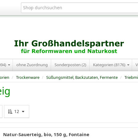
394)
ohne Zuordnung
Sonderposten (2)
Kategorien (8176)
V
orien
/
Trockenware
/
Süßungsmittel, Backzutaten, Fermente
/
Triebmi
eig
12
Natur-Sauerteig, bio, 150 g, Fontaine