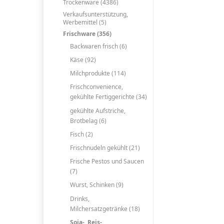
Trockenware (4386)
Verkaufsunterstützung,
Werbemittel (5)
Frischware (356)
Backwaren frisch (6)
Käse (92)
Milchprodukte (114)
Frischconvenience,
gekühlte Fertiggerichte (34)
gekühlte Aufstriche,
Brotbelag (6)
Fisch (2)
Frischnudeln gekühlt (21)
Frische Pestos und Saucen
(7)
Wurst, Schinken (9)
Drinks,
Milchersatzgetränke (18)
Soja-, Reis-,