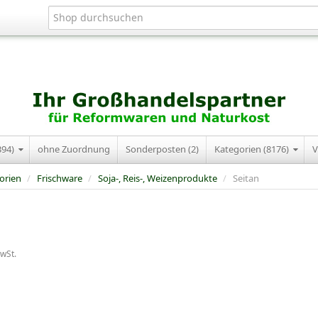
394)
ohne Zuordnung
Sonderposten (2)
Kategorien (8176)
V
orien
/
Frischware
/
Soja-, Reis-, Weizenprodukte
/
Seitan
MwSt.