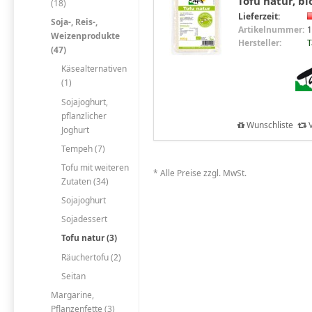
Tofu natur, bi
(18)
Lieferzeit:
Soja-, Reis-,
Artikelnummer:
1
Weizenprodukte
Hersteller:
T
(47)
Käsealternativen
(1)
Sojajoghurt,
pflanzlicher
Wunschliste
V
Joghurt
Tempeh (7)
Tofu mit weiteren
* Alle Preise zzgl. MwSt.
Zutaten (34)
Sojajoghurt
Sojadessert
Tofu natur (3)
Räuchertofu (2)
Seitan
Margarine,
Pflanzenfette (3)