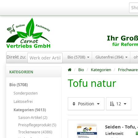
Direkt zu:
Bio (5708)
Glutenfrei (394)
o
/
Bio
/
Kategorien
/
Frischware
KATEGORIEN
Tofu natur
Bio (5708)
Sonderposten
Laktosefrei
Position
12
Kategorien (5613)
Saison-Artikel (2)
Preispflegeprodukt (5)
Seiden - Tofu,
Trockenware (4386)
Lieferzeit: