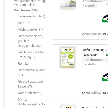
Verkaufsunterstützung,
Artikelnummer:
1
Werbemittel (5)
Hersteller:
T
Frischware (356)
Backwaren frisch (6)
Käse (92)
Milchprodukte (114)
Wunschliste
V
Frischconvenience,
gekühlte
Fertiggerichte (34)
Tofu - natur, 
gekühlte Aufstriche,
Lieferzeit:
Brotbelag (6)
Artikelnummer:
1
Fisch (2)
Hersteller:
T
Frischnudeln gekühlt
(21)
Frische Pestos und
Saucen (7)
Wunschliste
V
Wurst, Schinken (9)
Drinks,
Milchersatzgetränke