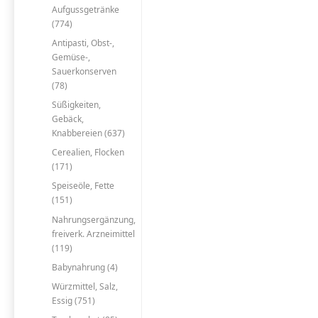
Aufgussgetränke
(774)
Antipasti, Obst-,
Gemüse-,
Sauerkonserven
(78)
Süßigkeiten,
Gebäck,
Knabbereien (637)
Cerealien, Flocken
(171)
Speiseöle, Fette
(151)
Nahrungsergänzung,
freiverk. Arzneimittel
(119)
Babynahrung (4)
Würzmittel, Salz,
Essig (751)