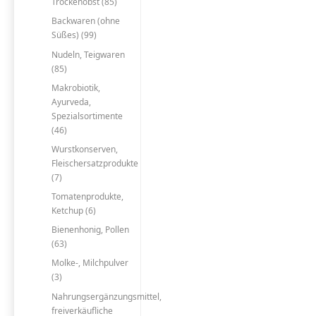
Trockenobst (85)
Backwaren (ohne
Süßes) (99)
Nudeln, Teigwaren
(85)
Makrobiotik,
Ayurveda,
Spezialsortimente
(46)
Wurstkonserven,
Fleischersatzprodukte
(7)
Tomatenprodukte,
Ketchup (6)
Bienenhonig, Pollen
(63)
Molke-, Milchpulver
(3)
Nahrungsergänzungsmittel,
freiverkäufliche