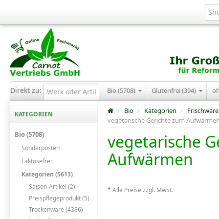
Direkt zu:
Bio (5708)
Glutenfrei (394)
o
/
Bio
/
Kategorien
/
Frischware
KATEGORIEN
vegetarische Gerichte zum Aufwärme
Bio (5708)
vegetarische G
Sonderposten
Aufwärmen
Laktosefrei
Kategorien (5613)
Saison-Artikel (2)
* Alle Preise zzgl. MwSt.
Preispflegeprodukt (5)
Trockenware (4386)