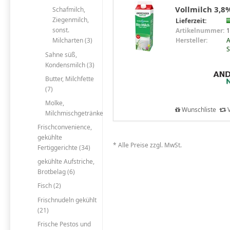
Vollmilch 3,8%
Schafmilch,
Ziegenmilch,
Lieferzeit:
sonst.
Artikelnummer:
1
Hersteller:
A
Milcharten (3)
S
Sahne süß,
Kondensmilch (3)
Butter, Milchfette
(7)
Molke,
Wunschliste
V
Milchmischgetränke
Frischconvenience,
gekühlte
* Alle Preise zzgl. MwSt.
Fertiggerichte (34)
gekühlte Aufstriche,
Brotbelag (6)
Fisch (2)
Frischnudeln gekühlt
(21)
Frische Pestos und