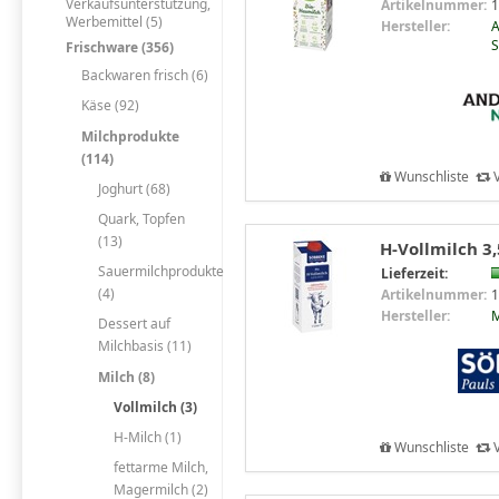
Verkaufsunterstützung,
Artikelnummer:
1
Werbemittel (5)
Hersteller:
A
S
Frischware (356)
Backwaren frisch (6)
Käse (92)
Milchprodukte
(114)
Wunschliste
V
Joghurt (68)
Quark, Topfen
(13)
H-Vollmilch 3,
Sauermilchprodukte
Lieferzeit:
(4)
Artikelnummer:
1
Hersteller:
M
Dessert auf
Milchbasis (11)
Milch (8)
Vollmilch (3)
H-Milch (1)
Wunschliste
V
fettarme Milch,
Magermilch (2)