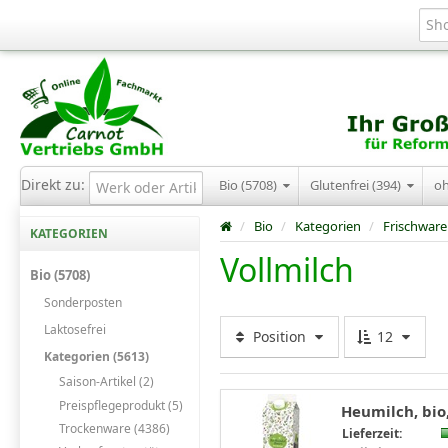
Direkt zu:
Bio (5708)
Glutenfrei (394)
o
/
Bio
/
Kategorien
/
Frischware
KATEGORIEN
Vollmilch
Bio (5708)
Sonderposten
Laktosefrei
Position
12
Kategorien (5613)
Saison-Artikel (2)
Preispflegeprodukt (5)
Heumilch, bio,
Trockenware (4386)
Lieferzeit: