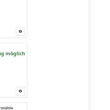
ug möglich
ermühle