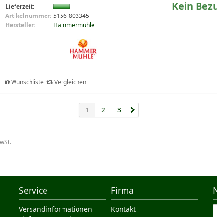
Kein Bez
Lieferzeit:
Artikelnummer:
5156-803345
Hersteller:
Hammermühle
Wunschliste
Vergleichen
1
2
3
MwSt.
Service
Firma
Versandinformationen
Kontakt