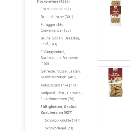
Trockenware (4386)
Fischkonserven (1)
Brotaufstriche (301)
Fertiggerichte,
Convenience (185)
Brühe, Soßen, Dressing,
Senf (143)
Süßungsmittel,
Backzutaten, Fermente
(163)
Getreide, Nüsse, Saaten,
Mühlenerzeugn. (401)
Aufgussgetränke (774)
Antipasti, Obst-, Gemüse-,
Sauerkonserven (78)
Süßigkeiten, Gebäck,
Knabbereien (637)
Schokoprodukte (147)
Schokoriegel (23)