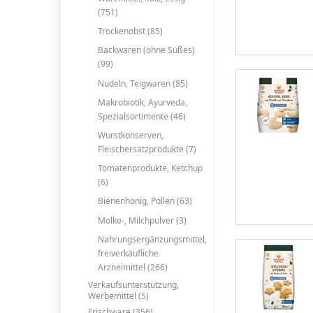
(751)
Trockenobst (85)
Backwaren (ohne Süßes)
(99)
Nudeln, Teigwaren (85)
Makrobiotik, Ayurveda,
Spezialsortimente (46)
Wurstkonserven,
Fleischersatzprodukte (7)
Tomatenprodukte, Ketchup
(6)
Bienenhonig, Pollen (63)
Molke-, Milchpulver (3)
Nahrungsergänzungsmittel,
freiverkäufliche
Arzneimittel (266)
Verkaufsunterstützung,
Werbemittel (5)
Frischware (356)