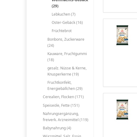
(29)
Lebkuchen (7)
Oster-Gebäck (16)
Früchtebrot
Bonbons, Zuckerware
(24)
Kauware, Fruchtgummi
(18)
gesalz. Nüsse & Kerne,
Knusperkerne (19)
Fruchtkonfekt,
Energiebällchen (29)
Cerealien, Flocken (171)
Speiseöle, Fette (151)
Nahrungsergänzung,
freiverk. Arzneimittel (119)
Babynahrung (4)
Würzmittel, Salz, Essig