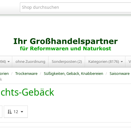
394)
ohne Zuordnung
Sonderposten (2)
Kategorien (8176)
V
orien
/
Trockenware
/
Süßigkeiten, Gebäck, Knabbereien
/
Saisonware
ck
chts-Gebäck
12