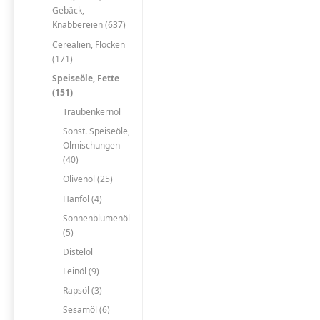
Gebäck,
Knabbereien (637)
Cerealien, Flocken
(171)
Speiseöle, Fette
(151)
Traubenkernöl
Sonst. Speiseöle,
Ölmischungen
(40)
Olivenöl (25)
Hanföl (4)
Sonnenblumenöl
(5)
Distelöl
Leinöl (9)
Rapsöl (3)
Sesamöl (6)