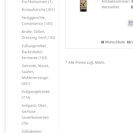
Artikelnummer:
3
Fischkonserven (1)
Hersteller:
B
Brotaufstriche (301)
Fertiggerichte,
Convenience (185)
Brühe, Soßen,
Dressing, Senf (143)
Wunschliste
V
Süßungsmittel,
Backzutaten,
Fermente (163)
* Alle Preise zzgl. MwSt.
Getreide, Nüsse,
Saaten,
Mühlenerzeugn.
(401)
Aufgussgetränke
(774)
Antipasti, Obst-,
Gemüse-,
Sauerkonserven
(78)
Süßigkeiten,