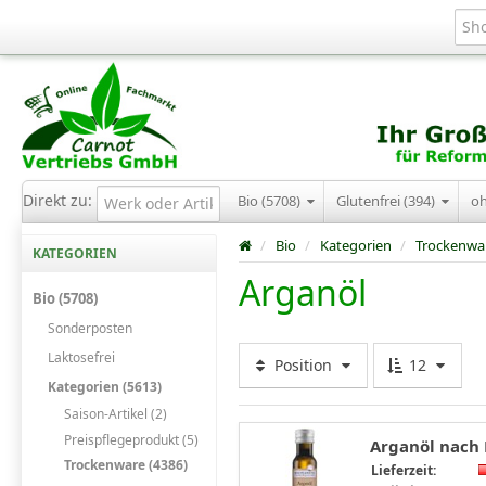
Direkt zu:
Bio (5708)
Glutenfrei (394)
o
/
Bio
/
Kategorien
/
Trockenwa
KATEGORIEN
Arganöl
Bio (5708)
Sonderposten
Laktosefrei
Position
12
Kategorien (5613)
Saison-Artikel (2)
Preispflegeprodukt (5)
Arganöl nach B
Trockenware (4386)
Lieferzeit: