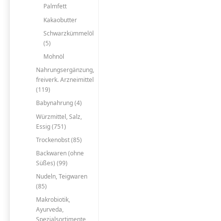
Palmfett
Kakaobutter
Schwarzkümmelöl
(5)
Mohnöl
Nahrungsergänzung,
freiverk. Arzneimittel
(119)
Babynahrung (4)
Würzmittel, Salz,
Essig (751)
Trockenobst (85)
Backwaren (ohne
Süßes) (99)
Nudeln, Teigwaren
(85)
Makrobiotik,
Ayurveda,
Spezialsortimente