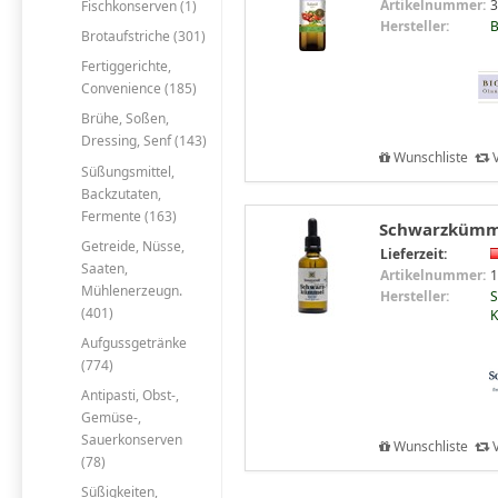
Artikelnummer:
3
Fischkonserven (1)
Hersteller:
B
Brotaufstriche (301)
Fertiggerichte,
Convenience (185)
Brühe, Soßen,
Dressing, Senf (143)
Wunschliste
V
Süßungsmittel,
Backzutaten,
Fermente (163)
Schwarzkümmel
Getreide, Nüsse,
Lieferzeit:
Saaten,
Artikelnummer:
1
Mühlenerzeugn.
Hersteller:
S
(401)
K
Aufgussgetränke
(774)
Antipasti, Obst-,
Gemüse-,
Sauerkonserven
Wunschliste
V
(78)
Süßigkeiten,