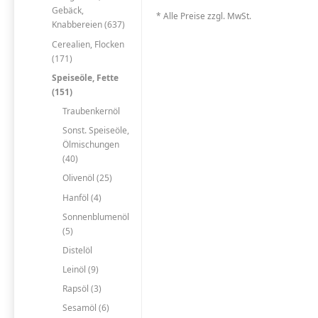
Gebäck,
* Alle Preise zzgl. MwSt.
Knabbereien (637)
Cerealien, Flocken
(171)
Speiseöle, Fette
(151)
Traubenkernöl
Sonst. Speiseöle,
Ölmischungen
(40)
Olivenöl (25)
Hanföl (4)
Sonnenblumenöl
(5)
Distelöl
Leinöl (9)
Rapsöl (3)
Sesamöl (6)