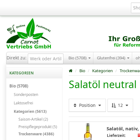
Direkt zu:
Bio (5708)
Glutenfrei (394)
o
/
Bio
/
Kategorien
/
Trockenwa
KATEGORIEN
Salatöl neutral
Bio (5708)
Sonderposten
Laktosefrei
Position
12
Kategorien (5613)
Saison-Artikel (2)
Preispflegeprodukt (5)
Salatöl, nativ,
Trockenware (4386)
Lieferzeit: