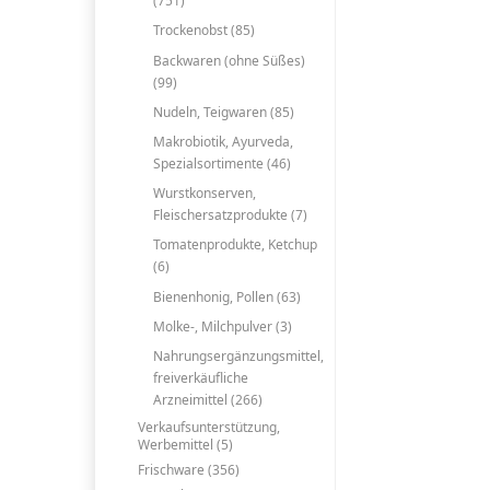
(751)
Trockenobst (85)
Backwaren (ohne Süßes)
(99)
Nudeln, Teigwaren (85)
Makrobiotik, Ayurveda,
Spezialsortimente (46)
Wurstkonserven,
Fleischersatzprodukte (7)
Tomatenprodukte, Ketchup
(6)
Bienenhonig, Pollen (63)
Molke-, Milchpulver (3)
Nahrungsergänzungsmittel,
freiverkäufliche
Arzneimittel (266)
Verkaufsunterstützung,
Werbemittel (5)
Frischware (356)