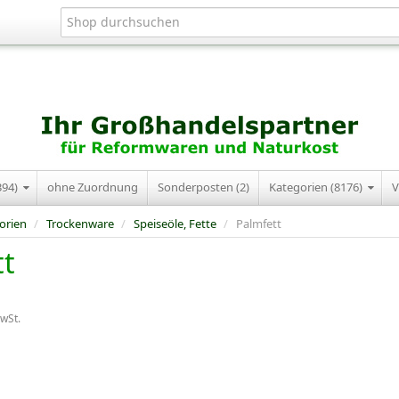
394)
ohne Zuordnung
Sonderposten (2)
Kategorien (8176)
V
orien
/
Trockenware
/
Speiseöle, Fette
/
Palmfett
tt
MwSt.