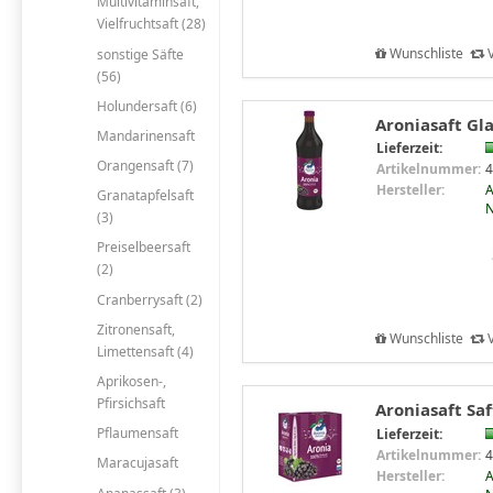
Multivitaminsaft,
Vielfruchtsaft (28)
Wunschliste
V
sonstige Säfte
(56)
Holundersaft (6)
Aroniasaft Gla
Mandarinensaft
Lieferzeit:
Orangensaft (7)
Artikelnummer:
4
Hersteller:
A
Granatapfelsaft
N
(3)
Preiselbeersaft
(2)
Cranberrysaft (2)
Zitronensaft,
Wunschliste
V
Limettensaft (4)
Aprikosen-,
Pfirsichsaft
Aroniasaft Saf
Pflaumensaft
Lieferzeit:
Artikelnummer:
4
Maracujasaft
Hersteller:
A