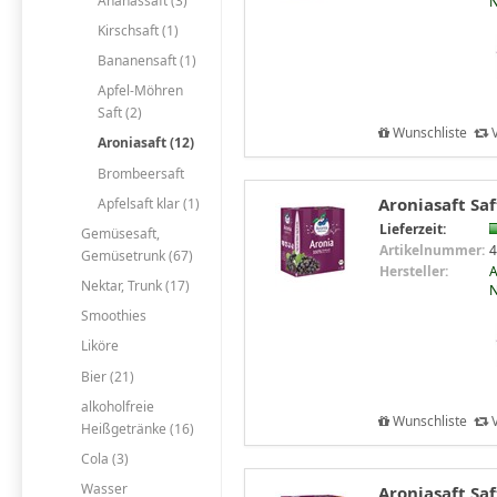
Ananassaft (3)
N
Kirschsaft (1)
Bananensaft (1)
Apfel-Möhren
Saft (2)
Wunschliste
V
Aroniasaft (12)
Brombeersaft
Aroniasaft Saf
Apfelsaft klar (1)
Lieferzeit:
Gemüsesaft,
Artikelnummer:
4
Gemüsetrunk (67)
Hersteller:
A
Nektar, Trunk (17)
N
Smoothies
Liköre
Bier (21)
alkoholfreie
Wunschliste
V
Heißgetränke (16)
Cola (3)
Wasser
Aroniasaft Saf