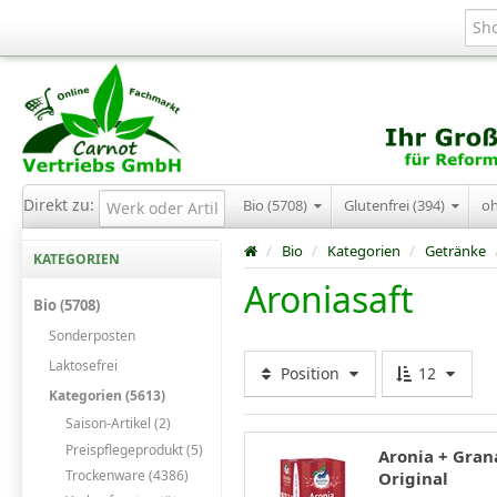
Direkt zu:
Bio (5708)
Glutenfrei (394)
o
/
Bio
/
Kategorien
/
Getränke
KATEGORIEN
Aroniasaft
Bio (5708)
Sonderposten
Laktosefrei
Position
12
Kategorien (5613)
Saison-Artikel (2)
Preispflegeprodukt (5)
Aronia + Grana
Trockenware (4386)
Original