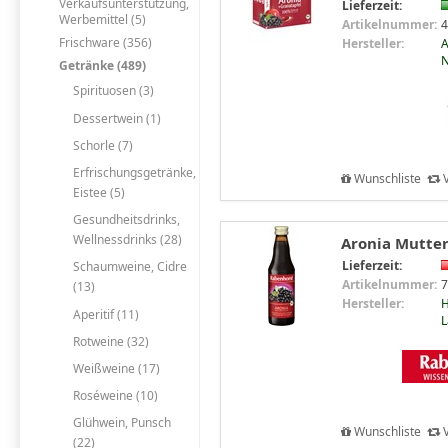
Verkaufsunterstützung,
Lieferzeit:
Werbemittel (5)
Artikelnummer:
4
Frischware (356)
Hersteller:
A
N
Getränke (489)
Spirituosen (3)
Dessertwein (1)
Schorle (7)
Erfrischungsgetränke,
Wunschliste
V
Eistee (5)
Gesundheitsdrinks,
Wellnessdrinks (28)
Aronia Mutter
Lieferzeit:
Schaumweine, Cidre
Artikelnummer:
7
(13)
Hersteller:
H
Aperitif (11)
L
Rotweine (32)
Weißweine (17)
Roséweine (10)
Glühwein, Punsch
Wunschliste
V
(22)