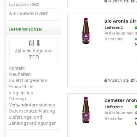
Wunschliste
V
Laktosefrei (932)
Alle Hersteller (10884)
Bio Aronia Dir
Lieferzeit:
INFORMATIONEN
Artikelnummer:
4
Hersteller:
A
📄⬇️
N
Aktuelle Angebote
(PDF)
Kontakt
Neuheiten
Zuletzt angesehen
Wunschliste
V
Produktliste
vergleichen
Sitemap
Demeter Aronia
Versandinformationen
Lieferzeit:
Datenschutzerklärung
Artikelnummer:
4
Lieferungs- und
Hersteller:
A
Zahlungsbedingungen
N