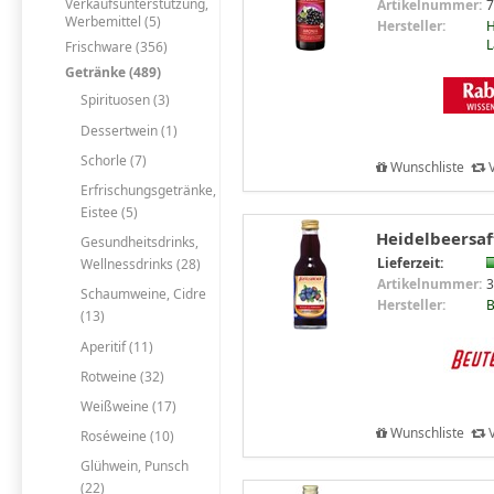
Verkaufsunterstützung,
Artikelnummer:
7
Werbemittel (5)
Hersteller:
H
L
Frischware (356)
Getränke (489)
Spirituosen (3)
Dessertwein (1)
Schorle (7)
Wunschliste
V
Erfrischungsgetränke,
Eistee (5)
Heidelbeersaf
Gesundheitsdrinks,
Lieferzeit:
Wellnessdrinks (28)
Artikelnummer:
3
Schaumweine, Cidre
Hersteller:
B
(13)
Aperitif (11)
Rotweine (32)
Weißweine (17)
Wunschliste
V
Roséweine (10)
Glühwein, Punsch
(22)