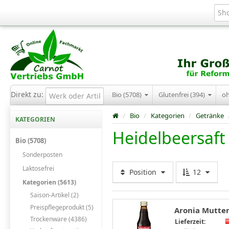
Direkt zu:
Bio (5708)
Glutenfrei (394)
o
/
Bio
/
Kategorien
/
Getränke
KATEGORIEN
Heidelbeersaft
Bio (5708)
Sonderposten
Laktosefrei
Position
12
Kategorien (5613)
Saison-Artikel (2)
Preispflegeprodukt (5)
Aronia Mutter
Trockenware (4386)
Lieferzeit: