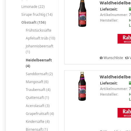
Waldheidelbee
Limonade (22)
Lieferzeit:
Sirupe fruchtig (14)
Artikelnummer:
7
Hersteller:
H
Obstsaft (156)
L
Frühstückssäfte
Apfelsaft trüb (10)
Johannisbeersaft
(1)
Wunschliste
V
Heidelbeersaft
(4)
Sanddornsaft (2)
Waldheidelbee
Mangosaft (6)
Lieferzeit:
Artikelnummer:
7
Traubensaft (4)
Hersteller:
H
Quittensaft (1)
L
Acerolasaft (3)
Grapefruitsaft (4)
Kindersäfte (4)
Birnensaft (1)