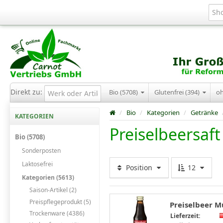
Direkt zu:
Bio (5708)
Glutenfrei (394)
o
/
Bio
/
Kategorien
/
Getränke
KATEGORIEN
Preiselbeersaft
Bio (5708)
Sonderposten
Laktosefrei
Position
12
Kategorien (5613)
Saison-Artikel (2)
Preispflegeprodukt (5)
Preiselbeer M
Trockenware (4386)
Lieferzeit: