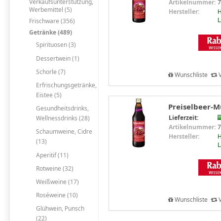
Verkaufsunterstützung,
Artikelnummer:
7
Werbemittel (5)
Hersteller:
H
L
Frischware (356)
Getränke (489)
Spirituosen (3)
Dessertwein (1)
Schorle (7)
Wunschliste
V
Erfrischungsgetränke,
Eistee (5)
Preiselbeer-M
Gesundheitsdrinks,
Lieferzeit:
Wellnessdrinks (28)
Artikelnummer:
7
Schaumweine, Cidre
Hersteller:
H
(13)
L
Aperitif (11)
Rotweine (32)
Weißweine (17)
Roséweine (10)
Wunschliste
V
Glühwein, Punsch
(22)