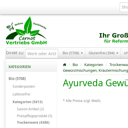
Direkt zu:
Bio (5708)
Glutenfrei (394)
o
/
Bio
/
Kategorien
/
Trockenwa
KATEGORIEN
Gewürzmischungen, Kräutermischun
Bio (5708)
Ayurveda Gew
Sonderposten
Laktosefrei
* Alle Preise zzgl. MwSt.
Kategorien (5613)
Saison-Artikel (2)
Preispflegeprodukt (5)
Trockenware (4386)