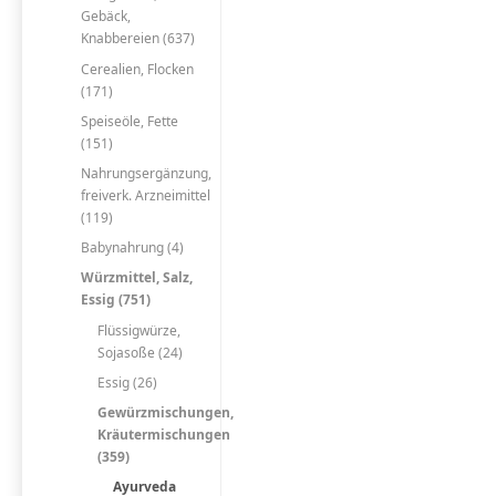
Gebäck,
Knabbereien (637)
Cerealien, Flocken
(171)
Speiseöle, Fette
(151)
Nahrungsergänzung,
freiverk. Arzneimittel
(119)
Babynahrung (4)
Würzmittel, Salz,
Essig (751)
Flüssigwürze,
Sojasoße (24)
Essig (26)
Gewürzmischungen,
Kräutermischungen
(359)
Ayurveda