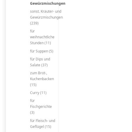
Gewürzmischungen
sonst. Kräuter- und
Gewürzmischungen
(239)
für
weihnachtliche
Stunden (11)
für Suppen (5)
für Dips und
Salate (37)
zum Brot-,
Kuchenbacken
(15)
Curry (11)
für
Fischgerichte
(3)
für Fleisch- und
Geflügel (15)