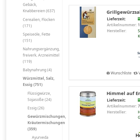
Gebäck,
Knabbereien (637)
Grillgewürzsa
Lieferzeit:
Cerealien, Flocken
Artikelnummer:
1
(171)
Hersteller:
S
Speiseöle, Fette
K
(151)
Nahrungsergänzung,
freiverk. Arzneimittel
(119)
Babynahrung (4)
Wunschliste
V
Würzmittel, Salz,
Essig (751)
Himmel auf Er
Flüssigwürze,
Sojasoße (24)
Lieferzeit:
Artikelnummer:
7
Essig (26)
Hersteller:
H
Gewürzmischungen,
Kräutermischungen
(359)
Ayurveda