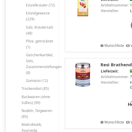
Artikelnummer:
1
Einzelkräuter (72)
Hersteller:
Einzelgewürze
(229)
Salz, Kräutersalz
(48)
Pilze, getrocknet
Wunschliste
V
(1)
Geschenkartikel,
Sets,
Resi Brathend
Zusammenstellungen
Lieferzeit:
(8)
Artikelnummer:
7
Gomasio (12)
Hersteller:
H
Trockenobst (85)
Backwaren (ohne
Süßes) (99)
Nudeln, Teigwaren
(85)
Wunschliste
V
Makrobiotik,
Ayurveda,