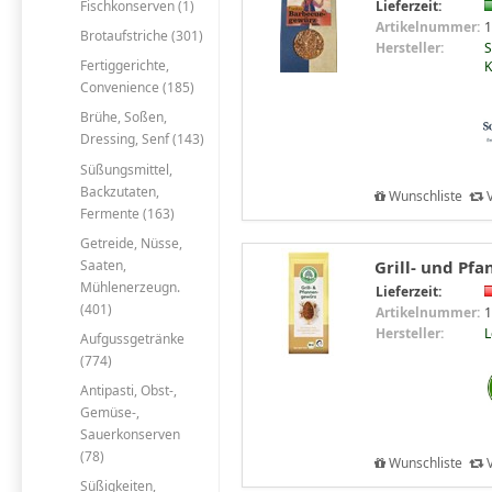
Fischkonserven (1)
Lieferzeit:
Artikelnummer:
1
Brotaufstriche (301)
Hersteller:
S
Fertiggerichte,
K
Convenience (185)
Brühe, Soßen,
Dressing, Senf (143)
Süßungsmittel,
Backzutaten,
Wunschliste
V
Fermente (163)
Getreide, Nüsse,
Saaten,
Grill- und Pf
Mühlenerzeugn.
Lieferzeit:
(401)
Artikelnummer:
1
Hersteller:
Aufgussgetränke
(774)
Antipasti, Obst-,
Gemüse-,
Sauerkonserven
(78)
Wunschliste
V
Süßigkeiten,