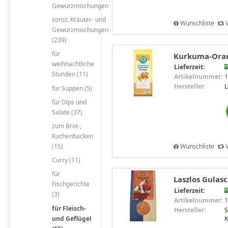
Gewürzmischungen
sonst. Kräuter- und
Wunschliste
V
Gewürzmischungen
(239)
für
Kurkuma-Oran
weihnachtliche
Lieferzeit:
Stunden (11)
Artikelnummer:
1
Hersteller:
für Suppen (5)
für Dips und
Salate (37)
zum Brot-,
Kuchenbacken
(15)
Wunschliste
V
Curry (11)
für
Laszlos Gulas
Fischgerichte
Lieferzeit:
(3)
Artikelnummer:
1
für Fleisch-
Hersteller:
S
und Geflügel
K