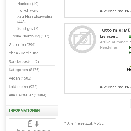
Nonfood (49)
Tiefkühlware
Wunschliste
V
gekühlte Lebensmittel
(443)
Sonstiges (7)
Tutto mio! Müh
ohne Zuordnung (137)
Lieferzeit:
Artikelnummer:
7
Glutenfrei (394)
Hersteller:
H
ohne Zuordnung
Sonderposten (2)
Kategorien (8176)
Vegan (1503)
Laktosefrei (932)
Wunschliste
V
Alle Hersteller (10884)
INFORMATIONEN
📄⬇️
* Alle Preise zzgl. MwSt.
Aktuelle Angebote