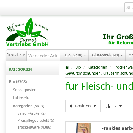
Direkt zu:
Bio (5708)
Glutenfrei (394)
o
/
Bio
/
Kategorien
/
Trockenwa
KATEGORIEN
Gewürzmischungen, Kräutermischun
Bio (5708)
für Fleisch- un
Sonderposten
Laktosefrei
Position
12
Kategorien (5613)
Saison-Artikel (2)
Preispflegeprodukt (5)
Trockenware (4386)
Frankies Barb