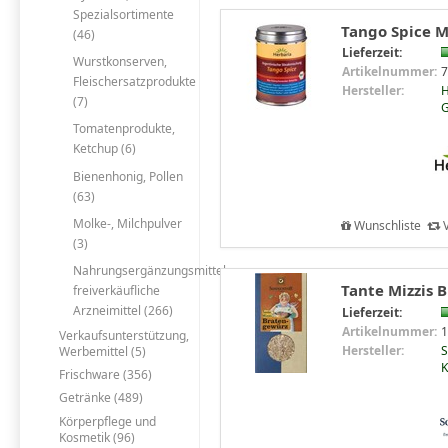
Spezialsortimente
Tango Spice M-
(46)
Lieferzeit:
Wurstkonserven,
Artikelnummer:
7
Fleischersatzprodukte
Hersteller:
H
(7)
Tomatenprodukte,
Ketchup (6)
Bienenhonig, Pollen
(63)
Molke-, Milchpulver
Wunschliste
V
(3)
Nahrungsergänzungsmittel,
Tante Mizzis 
freiverkäufliche
Arzneimittel (266)
Lieferzeit:
Artikelnummer:
1
Verkaufsunterstützung,
Hersteller:
S
Werbemittel (5)
K
Frischware (356)
Getränke (489)
Körperpflege und
Kosmetik (96)