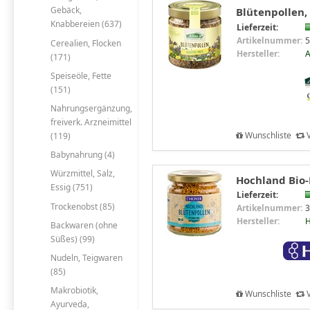
Gebäck,
Blütenpollen, 
Knabbereien (637)
Lieferzeit:
Artikelnummer:
5
Cerealien, Flocken
Hersteller:
A
(171)
Speiseöle, Fette
(151)
Nahrungsergänzung,
freiverk. Arzneimittel
Wunschliste
V
(119)
Babynahrung (4)
Würzmittel, Salz,
Hochland Bio-
Essig (751)
Lieferzeit:
Trockenobst (85)
Artikelnummer:
3
Hersteller:
Backwaren (ohne
Süßes) (99)
Nudeln, Teigwaren
(85)
Makrobiotik,
Wunschliste
V
Ayurveda,