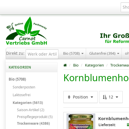
Direkt zu:
Bio (5708)
Glutenfrei (394)
o
/
Bio
/
Kategorien
/
Trockenwa
KATEGORIEN
Kornblumenho
Bio (5708)
Sonderposten
Laktosefrei
Position
12
Kategorien (5613)
Saison-Artikel (2)
Preispflegeprodukt (5)
Kornblumenhon
Trockenware (4386)
Lieferzeit: