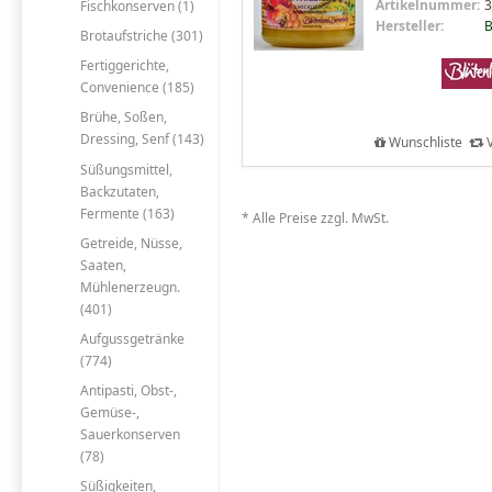
Artikelnummer:
3
Fischkonserven (1)
Hersteller:
B
Brotaufstriche (301)
Fertiggerichte,
Convenience (185)
Brühe, Soßen,
Dressing, Senf (143)
Wunschliste
V
Süßungsmittel,
Backzutaten,
Fermente (163)
* Alle Preise zzgl. MwSt.
Getreide, Nüsse,
Saaten,
Mühlenerzeugn.
(401)
Aufgussgetränke
(774)
Antipasti, Obst-,
Gemüse-,
Sauerkonserven
(78)
Süßigkeiten,