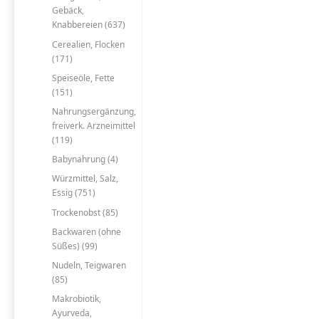
Gebäck,
Knabbereien (637)
Cerealien, Flocken
(171)
Speiseöle, Fette
(151)
Nahrungsergänzung,
freiverk. Arzneimittel
(119)
Babynahrung (4)
Würzmittel, Salz,
Essig (751)
Trockenobst (85)
Backwaren (ohne
Süßes) (99)
Nudeln, Teigwaren
(85)
Makrobiotik,
Ayurveda,