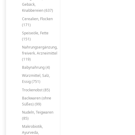
Gebäck,
Knabbereien (637)
Cerealien, Flocken
(171)
Speiseöle, Fette
(151)
Nahrungsergänzung,
freiverk. Arzneimittel
(119)
Babynahrung (4)
Würzmittel, Salz,
Essig (751)
Trockenobst (85)
Backwaren (ohne
Süßes) (99)
Nudeln, Teigwaren
(85)
Makrobiotik,
Ayurveda,