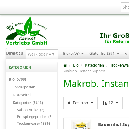
Direkt zu:
Bio (5708)
Glutenfrei (394)
o
/
Bio
/
Kategorien
/
Trockenwa
KATEGORIEN
Makrob. Instant Suppen
Bio (5708)
Makrob. Insta
Sonderposten
Laktosefrei
Position
12
Kategorien (5613)
Saison-Artikel (2)
Preispflegeprodukt (5)
Trockenware (4386)
Bauernhof Sup