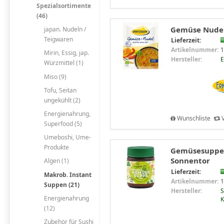
Spezialsortimente
(46)
Gemüse Nudel 
japan. Nudeln /
Teigwaren
Lieferzeit:
Artikelnummer:
1
Mirin, Essig, jap.
Hersteller:
E
Würzmittel (1)
Miso (9)
Tofu, Seitan
ungekühlt (2)
Energienahrung,
Wunschliste
V
Superfood (5)
Umeboshi, Ume-
Produkte
Gemüsesuppe k
Sonnentor
Algen (1)
Lieferzeit:
Makrob. Instant
Artikelnummer:
1
Suppen (21)
Hersteller:
S
Energienahrung
K
(12)
Zubehör für Sushi