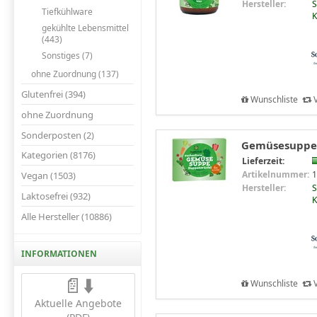
Hersteller:
S
Tiefkühlware
K
gekühlte Lebensmittel
(443)
Sonstiges (7)
ohne Zuordnung (137)
Glutenfrei (394)
Wunschliste
V
ohne Zuordnung
Sonderposten (2)
Gemüsesuppe z
Kategorien (8176)
Lieferzeit:
Artikelnummer:
1
Vegan (1503)
Hersteller:
S
Laktosefrei (932)
K
Alle Hersteller (10886)
INFORMATIONEN
📄⬇️
Wunschliste
V
Aktuelle Angebote