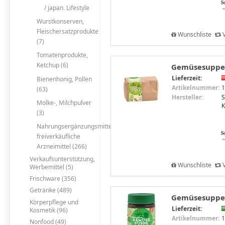
/ japan. Lifestyle
Wurstkonserven,
Fleischersatzprodukte
Wunschliste
V
(7)
Tomatenprodukte,
Ketchup (6)
Gemüsesuppe k
Lieferzeit:
Bienenhonig, Pollen
Artikelnummer:
1
(63)
Hersteller:
S
Molke-, Milchpulver
K
(3)
Nahrungsergänzungsmittel,
freiverkäufliche
Arzneimittel (266)
Verkaufsunterstützung,
Wunschliste
V
Werbemittel (5)
Frischware (356)
Getränke (489)
Gemüsesuppe zu
Körperpflege und
Lieferzeit:
Kosmetik (96)
Artikelnummer:
1
Nonfood (49)