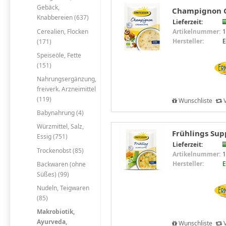
Gebäck,
Champignon C
Knabbereien (637)
Lieferzeit:
Cerealien, Flocken
Artikelnummer:
1
Hersteller:
E
(171)
Speiseöle, Fette
(151)
Nahrungsergänzung,
freiverk. Arzneimittel
(119)
Wunschliste
V
Babynahrung (4)
Würzmittel, Salz,
Frühlings Sup
Essig (751)
Lieferzeit:
Trockenobst (85)
Artikelnummer:
1
Hersteller:
E
Backwaren (ohne
Süßes) (99)
Nudeln, Teigwaren
(85)
Makrobiotik,
Ayurveda,
Wunschliste
V