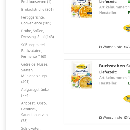
Fischkonserven (1)
Lieferzeit:
Artikelnummer:
1
Brotaufstriche (301)
Hersteller:
E
Fertiggerichte,
Convenience (185)
Brühe, Soßen,
Dressing, Senf (143)
Süßungsmittel,
Wunschliste
V
Backzutaten,
Fermente (163)
Getreide, Nüsse,
Buchstaben Su
Saaten,
Lieferzeit:
Mühlenerzeugn.
Artikelnummer:
1
(401)
Hersteller:
E
Aufgussgetränke
(774)
Antipasti, Obst-,
Gemüse-,
Sauerkonserven
Wunschliste
V
(78)
Süßigkeiten,