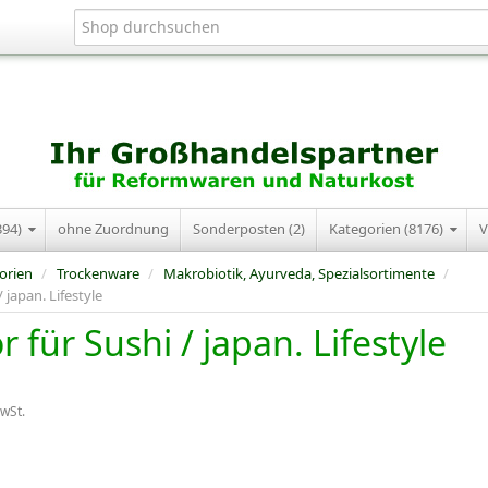
394)
ohne Zuordnung
Sonderposten (2)
Kategorien (8176)
V
orien
/
Trockenware
/
Makrobiotik, Ayurveda, Spezialsortimente
/
 japan. Lifestyle
 für Sushi / japan. Lifestyle
MwSt.