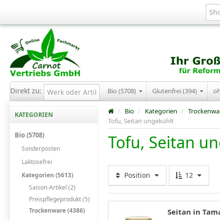
Direkt zu:
Bio (5708)
Glutenfrei (394)
o
/
Bio
/
Kategorien
/
Trockenwa
KATEGORIEN
Tofu, Seitan ungekühlt
Bio (5708)
Tofu, Seitan u
Sonderposten
Laktosefrei
Position
12
Kategorien (5613)
Saison-Artikel (2)
Preispflegeprodukt (5)
Trockenware (4386)
Seitan in Tam