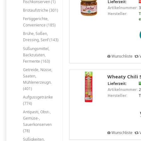
Fischkonserven (1)
Lieferzeit:
Artikelnummer:
3
Brotaufstriche (301)
Hersteller:
T
Fertiggerichte,
e
Convenience (185)
Brühe, Soßen,
Dressing, Senf (143)
Süßungsmittel,
Backzutaten,
Wunschliste
V
Fermente (163)
Getreide, Nüsse,
Saaten,
Wheaty Chili S
Mühlenerzeugn.
Lieferzeit:
(401)
Artikelnummer:
2
Hersteller:
Aufgussgetränke
(774)
Antipasti, Obst-,
Gemüse-,
Sauerkonserven
(78)
Wunschliste
V
Süßigkeiten,