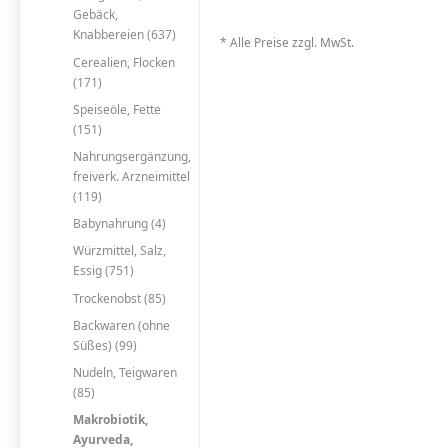
Gebäck,
Knabbereien (637)
* Alle Preise zzgl. MwSt.
Cerealien, Flocken
(171)
Speiseöle, Fette
(151)
Nahrungsergänzung,
freiverk. Arzneimittel
(119)
Babynahrung (4)
Würzmittel, Salz,
Essig (751)
Trockenobst (85)
Backwaren (ohne
Süßes) (99)
Nudeln, Teigwaren
(85)
Makrobiotik,
Ayurveda,