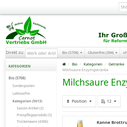
Direkt zu:
Bio (5708)
Glutenfrei (394)
o
/
Bio
/
Kategorien
/
Getränke
KATEGORIEN
Milchsaure Enzymgetränke
Bio (5708)
Milchsaure En
Sonderposten
Laktosefrei
Position
12
Kategorien (5613)
Saison-Artikel (2)
Preispflegeprodukt (5)
Trockenware (4386)
Kanne Brottru