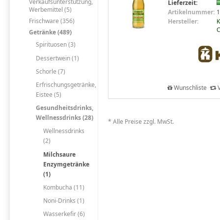
Verkaufsunterstützung,
Lieferzeit:
Werbemittel (5)
Artikelnummer:
1
Frischware (356)
Hersteller:
K
C
Getränke (489)
Spirituosen (3)
Dessertwein (1)
Schorle (7)
Erfrischungsgetränke,
Wunschliste
V
Eistee (5)
Gesundheitsdrinks,
Wellnessdrinks (28)
* Alle Preise zzgl. MwSt.
Wellnessdrinks
(2)
Milchsaure
Enzymgetränke
(1)
Kombucha (11)
Noni-Drinks (1)
Wasserkefir (6)