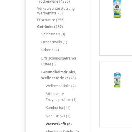
Trockenware (4386)
Verkaufsunterstützung,
Werbemittel (5)
Frischware (356)
Getränke (489)
Spirituosen (3)
Dessertwein (1)
Schorle (7)
Erfrischungsgetränke,
Eistee (5)
Gesundheitsdrinks,
Wellnessdrinks (28)
Wellnessdrinks (2)
Milchsaure
Enzymgetränke (1)
Kombucha (11)
Noni-Drinks (1)
Wasserkefir (6)
Aloe-Vera-Drinks (3)