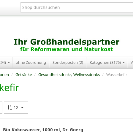
394)
ohne Zuordnung
Sonderposten (2)
Kategorien (8176)
V
orien
/
Getränke
/
Gesundheitsdrinks, Wellnessdrinks
/
Wasserkefir
kefir
12
Bio-Kokoswasser, 1000 ml, Dr. Goerg