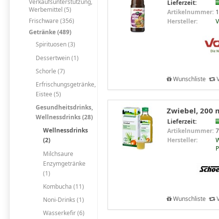
Verkaufsunterstützung,
Lieferzeit:
Werbemittel (5)
Artikelnummer:
1
Frischware (356)
Hersteller:
V
Getränke (489)
Spirituosen (3)
Dessertwein (1)
Schorle (7)
Wunschliste
V
Erfrischungsgetränke,
Eistee (5)
Gesundheitsdrinks,
Zwiebel, 200 
Wellnessdrinks (28)
Lieferzeit:
Wellnessdrinks
Artikelnummer:
7
Hersteller:
W
(2)
P
Milchsaure
Enzymgetränke
(1)
Kombucha (11)
Wunschliste
V
Noni-Drinks (1)
Wasserkefir (6)