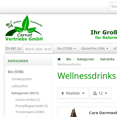
Direkt zu:
Bio (5708)
Glutenfrei (394)
o
/
Bio
/
Kategorien
/
Getränke
KATEGORIEN
Wellnessdrinks
Bio (5708)
Wellnessdrinks
Sonderposten
Laktosefrei
Position
12
Kategorien (5613)
Saison-Artikel (2)
Preispflegeprodukt (5)
Trockenware (4386)
Care Darmwohl,