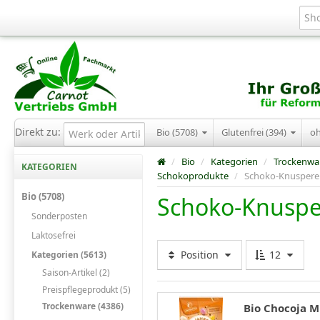
Direkt zu:
Bio (5708)
Glutenfrei (394)
o
/
Bio
/
Kategorien
/
Trockenwa
KATEGORIEN
Schokoprodukte
/
Schoko-Knuspere
Bio (5708)
Schoko-Knuspe
Sonderposten
Laktosefrei
Position
12
Kategorien (5613)
Saison-Artikel (2)
Preispflegeprodukt (5)
Trockenware (4386)
Bio Chocoja M