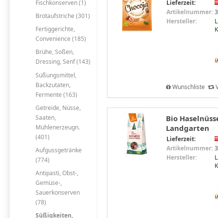
Fischkonserven (1)
Lieferzeit:
Artikelnummer:
3
Brotaufstriche (301)
Hersteller:
L
Fertiggerichte,
Convenience (185)
Brühe, Soßen,
Dressing, Senf (143)
Süßungsmittel,
Backzutaten,
Wunschliste
V
Fermente (163)
Getreide, Nüsse,
Saaten,
Bio Haselnüss
Mühlenerzeugn.
Landgarten
(401)
Lieferzeit:
Artikelnummer:
3
Aufgussgetränke
Hersteller:
L
(774)
Antipasti, Obst-,
Gemüse-,
Sauerkonserven
(78)
Süßigkeiten,