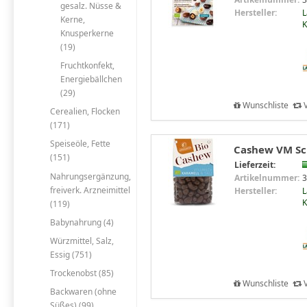
gesalz. Nüsse &
Hersteller:
L
Kerne,
Knusperkerne
(19)
Fruchtkonfekt,
Energiebällchen
(29)
Wunschliste
V
Cerealien, Flocken
(171)
Speiseöle, Fette
Cashew VM Sch
(151)
Lieferzeit:
Nahrungsergänzung,
Artikelnummer:
3
freiverk. Arzneimittel
Hersteller:
L
(119)
Babynahrung (4)
Würzmittel, Salz,
Essig (751)
Trockenobst (85)
Wunschliste
V
Backwaren (ohne
Süßes) (99)