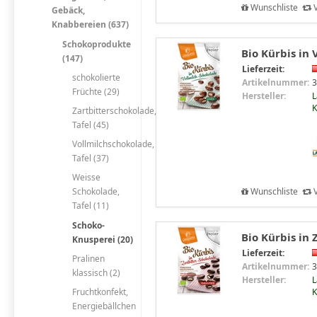
Wunschliste
V
Gebäck,
Knabbereien (637)
Schokoprodukte
Bio Kürbis in
(147)
Lieferzeit:
schokolierte
Artikelnummer:
3
Früchte (29)
Hersteller:
L
Zartbitterschokolade,
Tafel (45)
Vollmilchschokolade,
Tafel (37)
Weisse
Wunschliste
V
Schokolade,
Tafel (11)
Schoko-
Bio Kürbis in 
Knusperei (20)
Lieferzeit:
Pralinen
Artikelnummer:
3
klassisch (2)
Hersteller:
L
Fruchtkonfekt,
Energiebällchen