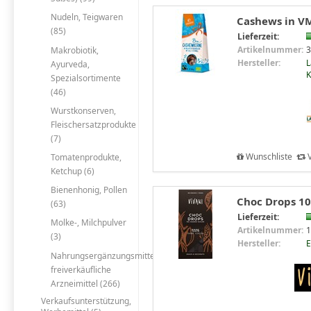
Nudeln, Teigwaren
Cashews in VM
(85)
Lieferzeit:
Artikelnummer:
3
Makrobiotik,
Hersteller:
L
Ayurveda,
Spezialsortimente
(46)
Wurstkonserven,
Fleischersatzprodukte
(7)
Wunschliste
V
Tomatenprodukte,
Ketchup (6)
Bienenhonig, Pollen
Choc Drops 10
(63)
Lieferzeit:
Molke-, Milchpulver
Artikelnummer:
1
(3)
Hersteller:
E
Nahrungsergänzungsmittel,
freiverkäufliche
Arzneimittel (266)
Verkaufsunterstützung,