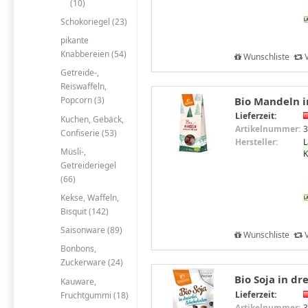
(10)
Schokoriegel (23)
pikante
Knabbereien (54)
Wunschliste
V
Getreide-,
Reiswaffeln,
Bio Mandeln i
Popcorn (3)
Lieferzeit:
Kuchen, Gebäck,
Artikelnummer:
3
Confiserie (53)
Hersteller:
L
Müsli-,
Getreideriegel
(66)
Kekse, Waffeln,
Bisquit (142)
Saisonware (89)
Wunschliste
V
Bonbons,
Zuckerware (24)
Bio Soja in dr
Kauware,
Lieferzeit:
Fruchtgummi (18)
Artikelnummer:
3