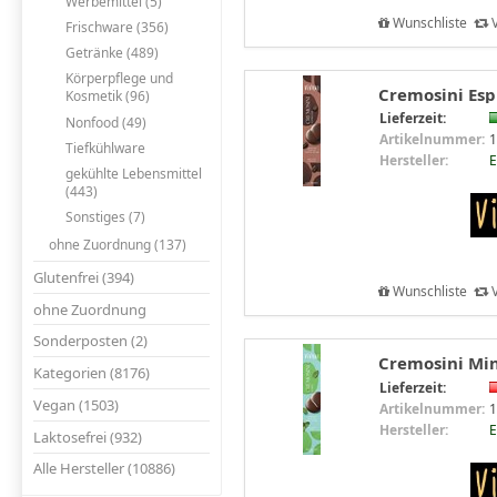
Werbemittel (5)
Wunschliste
V
Frischware (356)
Getränke (489)
Körperpflege und
Cremosini Espr
Kosmetik (96)
Lieferzeit:
Nonfood (49)
Artikelnummer:
1
Tiefkühlware
Hersteller:
E
gekühlte Lebensmittel
(443)
Sonstiges (7)
ohne Zuordnung (137)
Glutenfrei (394)
Wunschliste
V
ohne Zuordnung
Sonderposten (2)
Cremosini Minz
Kategorien (8176)
Lieferzeit:
Vegan (1503)
Artikelnummer:
1
Hersteller:
E
Laktosefrei (932)
Alle Hersteller (10886)